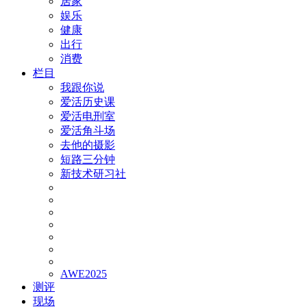
居家
娱乐
健康
出行
消费
栏目
我跟你说
爱活历史课
爱活电刑室
爱活角斗场
去他的摄影
短路三分钟
新技术研习社
AWE2025
测评
现场