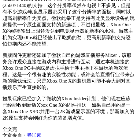
(2560×1440)的支持，这个分辨率虽然在电视上不多见，但是
有不少游戏/电竞显示器都采用了这个分辨率的面板，同时以
超高刷新率作为卖点。微软此举正是为持有此类显示设备的玩
家提供一个原生画面支持的新选项，不过很显然，Xbox One
X的帧率输出上限还没达到电竞显示器刷新率的水准。游戏主
机为实现60fps就已经使出了吃奶的劲，更高刷新率的支持恐
怕短期内还不能指望。
新版固件更新还添加了微软自己的游戏直播服务Mixer，该服
务允许观众直接在游戏内和主播进行互动，通过本机连接的
Xbox One PC手柄或是虚拟手柄干涉主播正在游玩的游戏流
程。这是一个很有趣的实验性功能，或许会给直播行业带来点
新的赚钱玩法，只是Xbox One X的装机量可能不会大到对直
播娱乐产生直接影响。
如果玩家已经加入了微软的Xbox Insider计划，他们现在应该
已经能收到新版Xbox One X的固件推送，如果自己用的是一
套Xbox One X/PC共用一台2K游戏显示器的环境，那新加入的
2K原生支持会刚好为你的装备增点值。
全文完
文章来自：
爱活网