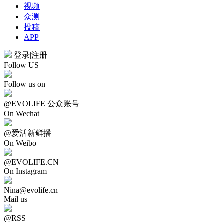
视频
众测
投稿
APP
登录
|
注册
Follow US
Follow us on
@EVOLIFE 公众账号
On Wechat
@爱活新鲜播
On Weibo
@EVOLIFE.CN
On Instagram
Nina@evolife.cn
Mail us
@RSS