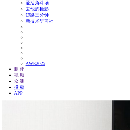
爱活角斗场
去他的摄影
短路三分钟
新技术研习社
AWE2025
测 评
视 频
众 测
投 稿
APP