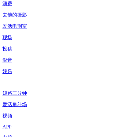
消费
去他的摄影
爱活电刑室
现场
投稿
影音
娱乐
短路三分钟
爱活角斗场
视频
APP