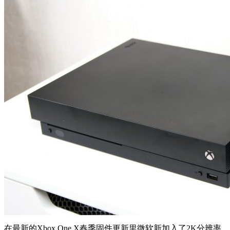
在最新的Xbox One X春季固件更新里微软新加入了2K分辨率