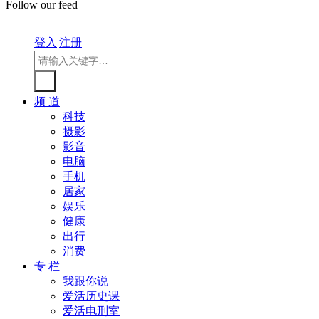
Follow our feed
登入
|
注册
频 道
科技
摄影
影音
电脑
手机
居家
娱乐
健康
出行
消费
专 栏
我跟你说
爱活历史课
爱活电刑室