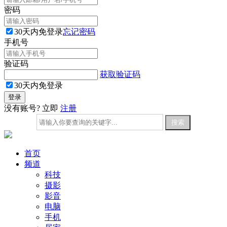
密码
30天内免登录
忘记密码
手机号
验证码
获取验证码
30天内免登录
没有账号? 立即
注册
首页
频道
科技
摄影
影音
电脑
手机