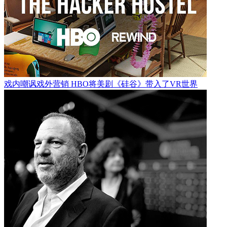
戏内嘲讽戏外营销 HBO将美剧《硅谷》带入了VR世界