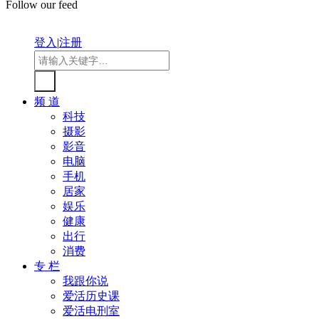
Follow our feed
登入
|
注册
频 道
科技
摄影
影音
电脑
手机
居家
娱乐
健康
出行
消费
专 栏
我跟你说
爱活历史课
爱活电刑室