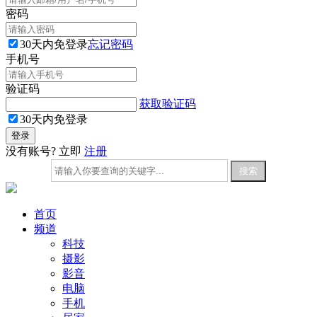
密码
30天内免登录
忘记密码
手机号
验证码
获取验证码
30天内免登录
没有账号? 立即
注册
首页
频道
科技
摄影
影音
电脑
手机