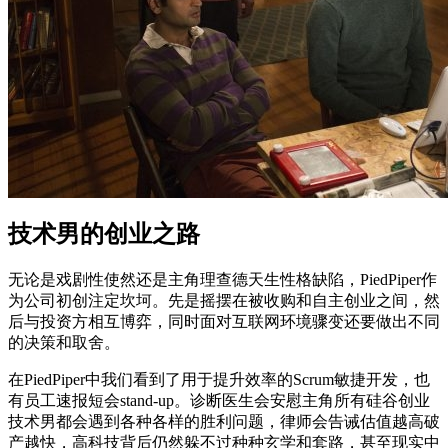
技术男的创业之路
无论是戏剧性使然还是主角理查德天生性格缺陷，PiedPiper作
为公司初创注定坎坷。先是摇摆在被收购和自主创业之间，然
后与投资方相互博弈，同时面对互联网环境骤变还要做出不同
的决策和取舍。
在PiedPiper中我们看到了用于提升效率的Scrum敏捷开发，也
有员工速报短会stand-up。诊断医生会安慰主角所有硅谷创业
技术男都会遇到各种各样的胜利问题，律师会告诫估值越高破
产越快，高科技背后仍然躲不过种种玄学和套路，甚至现实中