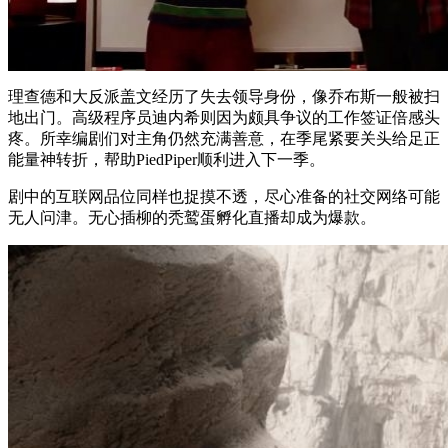
理查德和大反派盖文经历了失去领导身份，像乔布斯一般被扫
地出门。高级程序员迪内希则因为颇具争议的工作签证倍感头
疼。所幸编剧们对主角仍然充满善意，在季尾紧要关头给足正
能量神转折，帮助PiedPiper顺利进入下一季。
剧中的互联网品位同样也捉摸不透，尽心准备的社交网络可能
无人问津。无心插柳的秃鹫蛋孵化直播却成为爆款。