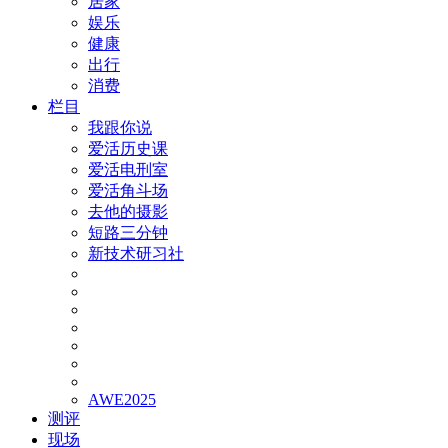
居家
娱乐
健康
出行
消费
栏目
我跟你说
爱活历史课
爱活电刑室
爱活角斗场
去他的摄影
短路三分钟
新技术研习社
AWE2025
测评
现场