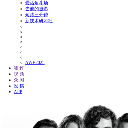
爱活角斗场
去他的摄影
短路三分钟
新技术研习社
AWE2025
测 评
视 频
众 测
投 稿
APP