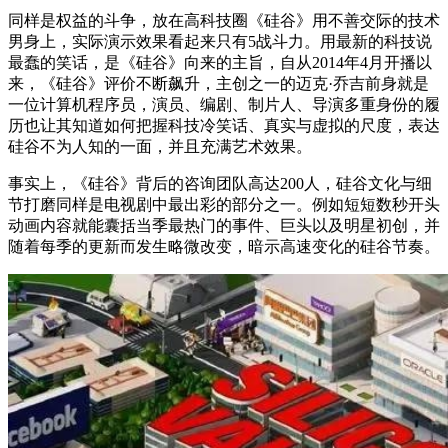
同样是权益的斗争，放在高科技圈《硅谷》用不善交际的技术
男身上，实际演示效果看起来只有5战斗力。用最新的科技说
最蠢的笑话，是《硅谷》向来的主旨，自从2014年4月开播以
来，《硅谷》评价不断飙升，主创之一的迈克·乔吉前身就是
一位计算机程序员，演员、编剧、制片人、导演多重身份的履
历也让其知道如何把握科技冷笑话、真实与虚拟的尺度，表达
硅谷不为人知的一面，并且充满艺术效果。
事实上，《硅谷》背后的咨询团队高达200人，硅谷文化与细
节打磨同样是电视剧中最出彩的部分之一。例如短短数秒开头
动画内容就能囊括当季最热门的事件、巨头以及明星初创，并
随着每季的更新而发生略微改变，暗示高速变化的硅谷节奏。