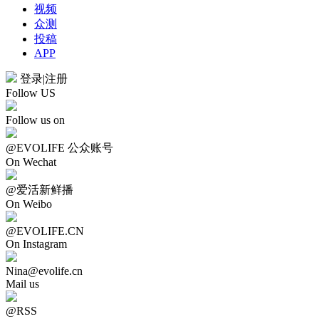
视频
众测
投稿
APP
登录
|
注册
Follow US
Follow us on
@EVOLIFE 公众账号
On Wechat
@爱活新鲜播
On Weibo
@EVOLIFE.CN
On Instagram
Nina@evolife.cn
Mail us
@RSS