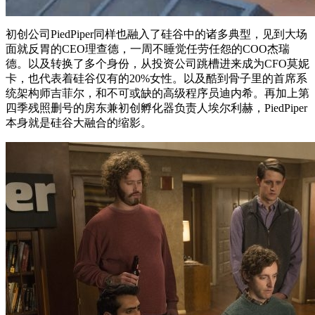
初创公司PiedPiper同样也融入了硅谷中的诸多典型，见到大场
面就反胃的CEO理查德，一周不睡觉任劳任怨的COO杰瑞
德。以及转换了多个身份，从投资公司跳槽进来成为CFO莫妮
卡，也代表着硅谷仅有的20%女性。以及酷到骨子里的首席系
统架构师吉菲尔，和不可或缺的高级程序员迪内希。再加上第
四季残照删号的房东兼初创孵化器负责人埃尔利赫，PiedPiper
本身就是硅谷大融合的缩影。