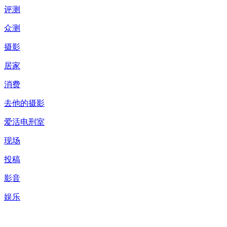
评测
众测
摄影
居家
消费
去他的摄影
爱活电刑室
现场
投稿
影音
娱乐