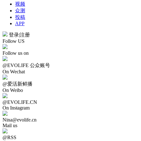
视频
众测
投稿
APP
登录
|
注册
Follow US
Follow us on
@EVOLIFE 公众账号
On Wechat
@爱活新鲜播
On Weibo
@EVOLIFE.CN
On Instagram
Nina@evolife.cn
Mail us
@RSS