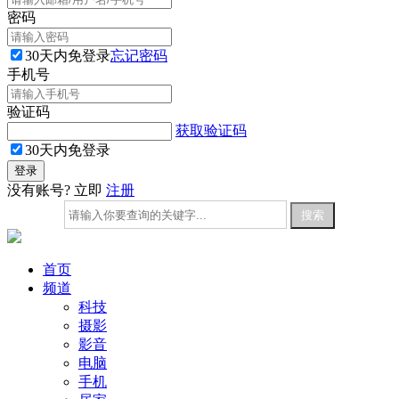
密码
30天内免登录
忘记密码
手机号
验证码
获取验证码
30天内免登录
没有账号? 立即
注册
首页
频道
科技
摄影
影音
电脑
手机