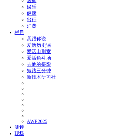
居家
娱乐
健康
出行
消费
栏目
我跟你说
爱活历史课
爱活电刑室
爱活角斗场
去他的摄影
短路三分钟
新技术研习社
AWE2025
测评
现场