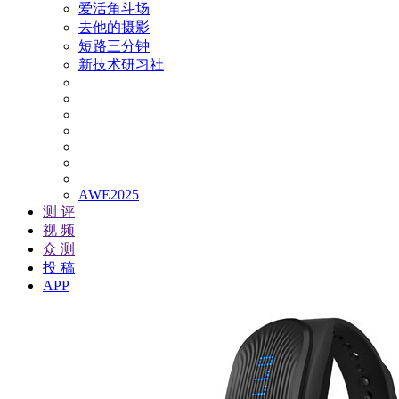
爱活角斗场
去他的摄影
短路三分钟
新技术研习社
AWE2025
测 评
视 频
众 测
投 稿
APP