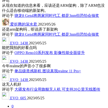
评论
从现在知道的信息来看，应该还是ARM架构，除了ARM也没
什么适合移动端的新架构。
评论于
骁龙8 Gen4将两家同时代工 都是3nm但恐怕会抽奖
爱折腾的深水君
2023/05/26
还是arm架构吗，听说弄了新架构
评论于
骁龙8 Gen4将两家同时代工 都是3nm但恐怕会抽奖
EVO_1438
2023/05/25
能把我拍的好看点吗
评论于
OPPO Reno10系列发布 影像性能全面提升
EVO_1438
2023/05/25
今年realme的声音小了很多啊
评论于
奢品级质感新机 图说真我realme 11 Pro+
EVO_1438
2023/05/25
这无人机好
评论于
大疆发布行业用旗舰无人机 可支持20公里无线图传
EVO_605
2023/05/25
0