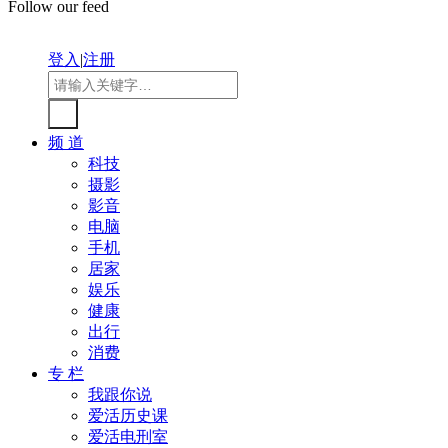
Follow our feed
登入
|
注册
频 道
科技
摄影
影音
电脑
手机
居家
娱乐
健康
出行
消费
专 栏
我跟你说
爱活历史课
爱活电刑室