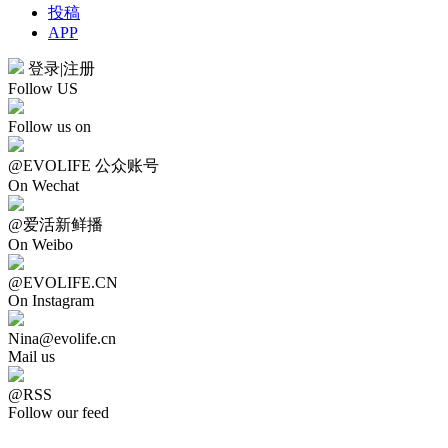
投稿
APP
登录
|
注册
Follow US
Follow us on
@EVOLIFE 公众账号
On Wechat
@爱活新鲜播
On Weibo
@EVOLIFE.CN
On Instagram
Nina@evolife.cn
Mail us
@RSS
Follow our feed