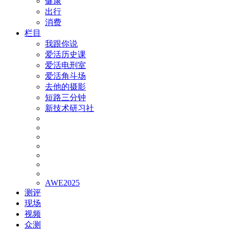
健康
出行
消费
栏目
我跟你说
爱活历史课
爱活电刑室
爱活角斗场
去他的摄影
短路三分钟
新技术研习社
AWE2025
测评
现场
视频
众测