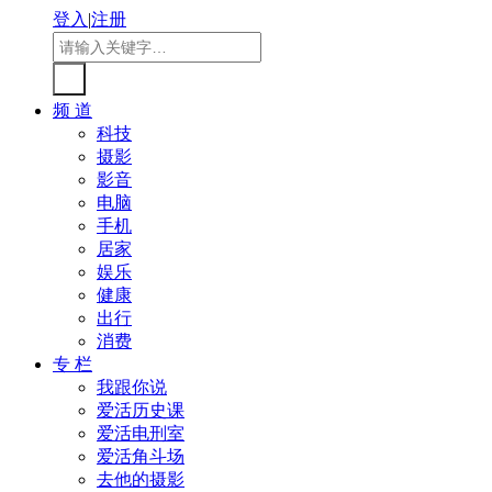
登入
|
注册
频 道
科技
摄影
影音
电脑
手机
居家
娱乐
健康
出行
消费
专 栏
我跟你说
爱活历史课
爱活电刑室
爱活角斗场
去他的摄影