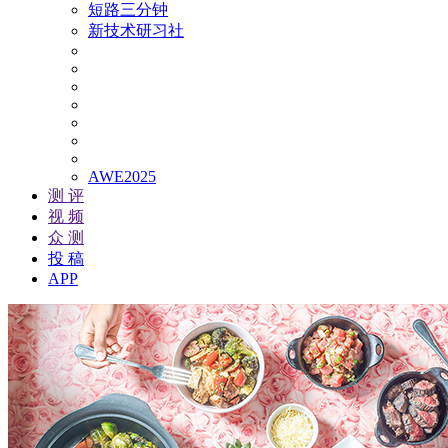
短路三分钟
新技术研习社
AWE2025
测 评
视 频
众 测
投 稿
APP