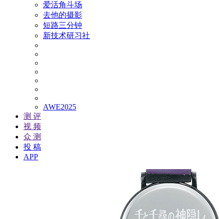
爱活角斗场
去他的摄影
短路三分钟
新技术研习社
AWE2025
测 评
视 频
众 测
投 稿
APP