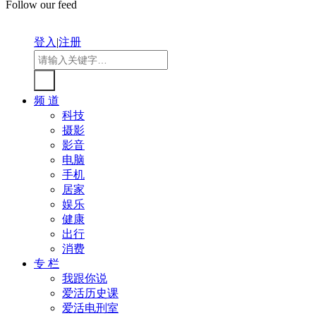
Follow our feed
登入
|
注册
频 道
科技
摄影
影音
电脑
手机
居家
娱乐
健康
出行
消费
专 栏
我跟你说
爱活历史课
爱活电刑室