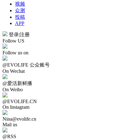
视频
众测
投稿
APP
登录
|
注册
Follow US
Follow us on
@EVOLIFE 公众账号
On Wechat
@爱活新鲜播
On Weibo
@EVOLIFE.CN
On Instagram
Nina@evolife.cn
Mail us
@RSS