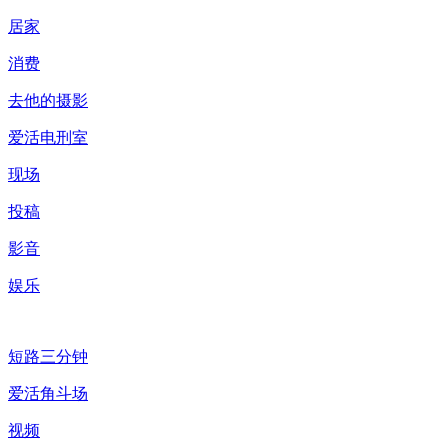
居家
消费
去他的摄影
爱活电刑室
现场
投稿
影音
娱乐
短路三分钟
爱活角斗场
视频