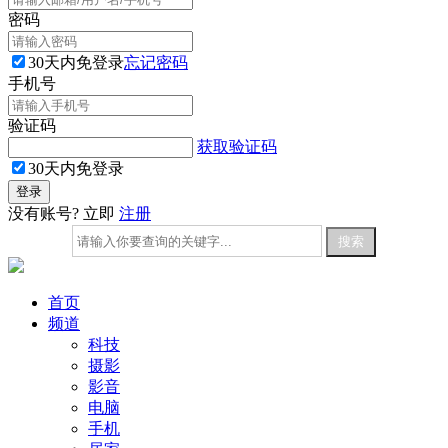
密码
30天内免登录
忘记密码
手机号
验证码
获取验证码
30天内免登录
没有账号? 立即
注册
首页
频道
科技
摄影
影音
电脑
手机