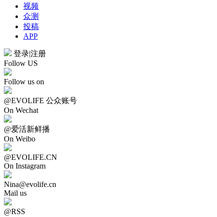
视频
众测
投稿
APP
登录
|
注册
Follow US
Follow us on
@EVOLIFE 公众账号
On Wechat
@爱活新鲜播
On Weibo
@EVOLIFE.CN
On Instagram
Nina@evolife.cn
Mail us
@RSS