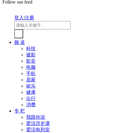
Follow our feed
登入
|
注册
频 道
科技
摄影
影音
电脑
手机
居家
娱乐
健康
出行
消费
专 栏
我跟你说
爱活历史课
爱活电刑室