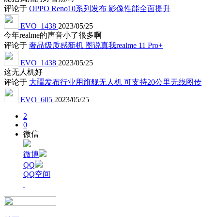
登录以回复
评论
从现在知道的信息来看，应该还是ARM架构，除了ARM也没
什么适合移动端的新架构。
评论于
骁龙8 Gen4将两家同时代工 都是3nm但恐怕会抽奖
爱折腾的深水君
2023/05/26
还是arm架构吗，听说弄了新架构
评论于
骁龙8 Gen4将两家同时代工 都是3nm但恐怕会抽奖
EVO_1438
2023/05/25
能把我拍的好看点吗
评论于
OPPO Reno10系列发布 影像性能全面提升
EVO_1438
2023/05/25
今年realme的声音小了很多啊
评论于
奢品级质感新机 图说真我realme 11 Pro+
EVO_1438
2023/05/25
这无人机好