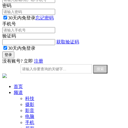
密码
30天内免登录
忘记密码
手机号
验证码
获取验证码
30天内免登录
没有账号? 立即
注册
首页
频道
科技
摄影
影音
电脑
手机