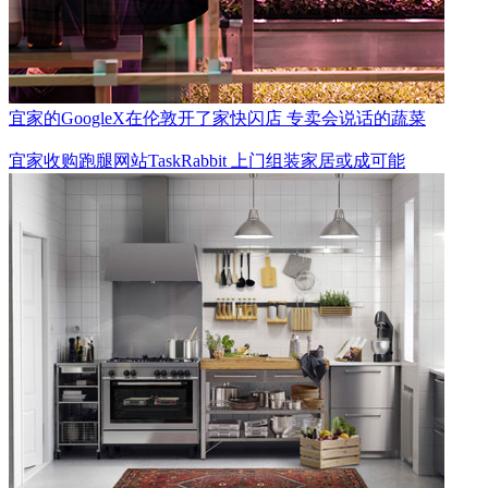
宜家的GoogleX在伦敦开了家快闪店 专卖会说话的蔬菜
宜家收购跑腿网站TaskRabbit 上门组装家居或成可能