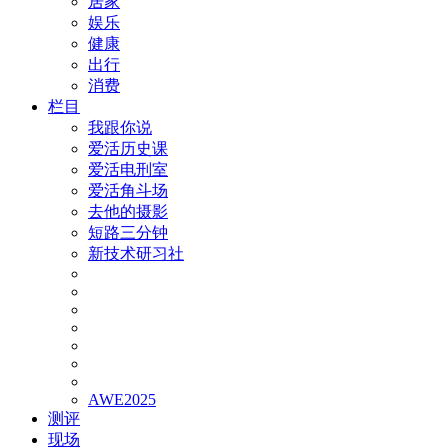
居家
娱乐
健康
出行
消费
栏目
我跟你说
爱活历史课
爱活电刑室
爱活角斗场
去他的摄影
短路三分钟
新技术研习社
AWE2025
测评
现场