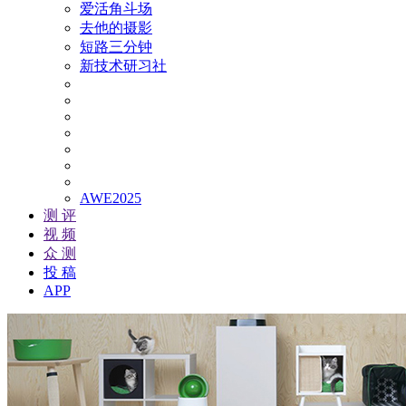
爱活角斗场
去他的摄影
短路三分钟
新技术研习社
AWE2025
测 评
视 频
众 测
投 稿
APP