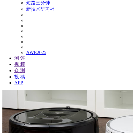
短路三分钟
新技术研习社
AWE2025
测 评
视 频
众 测
投 稿
APP