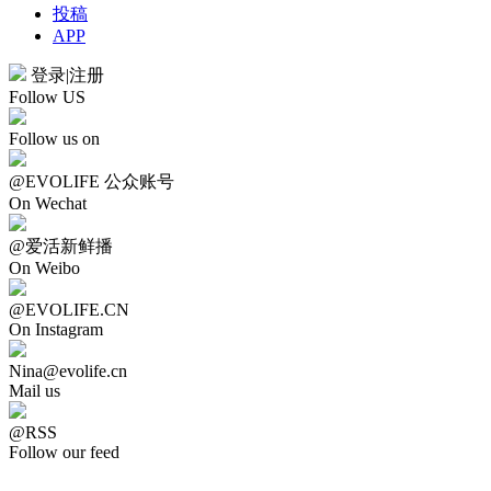
投稿
APP
登录
|
注册
Follow US
Follow us on
@EVOLIFE 公众账号
On Wechat
@爱活新鲜播
On Weibo
@EVOLIFE.CN
On Instagram
Nina@evolife.cn
Mail us
@RSS
Follow our feed