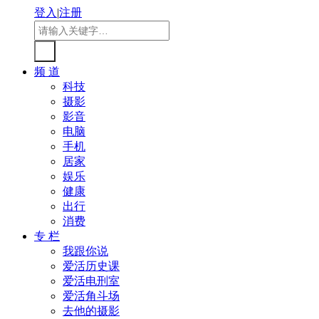
登入
|
注册
频 道
科技
摄影
影音
电脑
手机
居家
娱乐
健康
出行
消费
专 栏
我跟你说
爱活历史课
爱活电刑室
爱活角斗场
去他的摄影