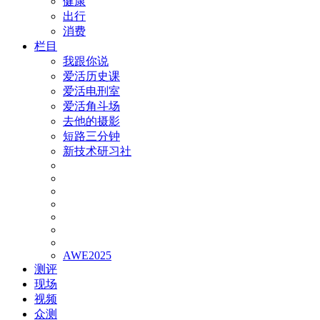
健康
出行
消费
栏目
我跟你说
爱活历史课
爱活电刑室
爱活角斗场
去他的摄影
短路三分钟
新技术研习社
AWE2025
测评
现场
视频
众测