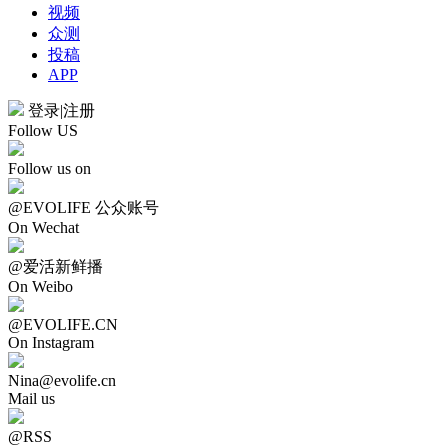
视频
众测
投稿
APP
登录
|
注册
Follow US
Follow us on
@EVOLIFE 公众账号
On Wechat
@爱活新鲜播
On Weibo
@EVOLIFE.CN
On Instagram
Nina@evolife.cn
Mail us
@RSS