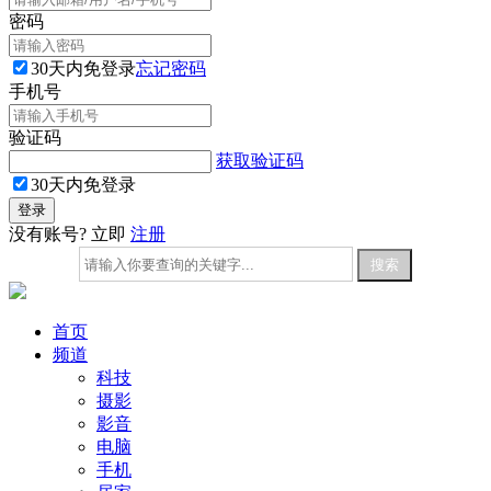
密码
30天内免登录
忘记密码
手机号
验证码
获取验证码
30天内免登录
没有账号? 立即
注册
首页
频道
科技
摄影
影音
电脑
手机