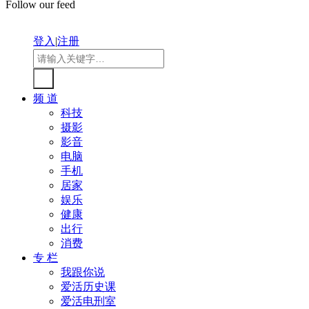
Follow our feed
登入
|
注册
频 道
科技
摄影
影音
电脑
手机
居家
娱乐
健康
出行
消费
专 栏
我跟你说
爱活历史课
爱活电刑室