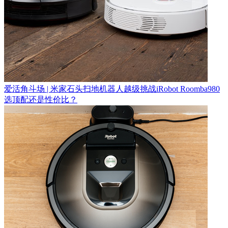
爱活角斗场 | 米家石头扫地机器人越级挑战iRobot Roomba980
选顶配还是性价比？