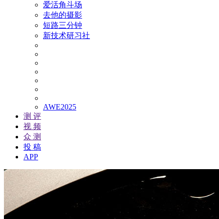
爱活角斗场
去他的摄影
短路三分钟
新技术研习社
AWE2025
测 评
视 频
众 测
投 稿
APP