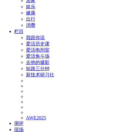
居家
娱乐
健康
出行
消费
栏目
我跟你说
爱活历史课
爱活电刑室
爱活角斗场
去他的摄影
短路三分钟
新技术研习社
AWE2025
测评
现场