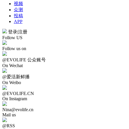
视频
众测
投稿
APP
登录
|
注册
Follow US
Follow us on
@EVOLIFE 公众账号
On Wechat
@爱活新鲜播
On Weibo
@EVOLIFE.CN
On Instagram
Nina@evolife.cn
Mail us
@RSS