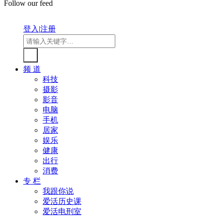
Follow our feed
登入
|
注册
频 道
科技
摄影
影音
电脑
手机
居家
娱乐
健康
出行
消费
专 栏
我跟你说
爱活历史课
爱活电刑室