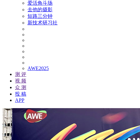
爱活角斗场
去他的摄影
短路三分钟
新技术研习社
AWE2025
测 评
视 频
众 测
投 稿
APP