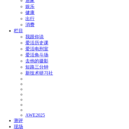
居家
娱乐
健康
出行
消费
栏目
我跟你说
爱活历史课
爱活电刑室
爱活角斗场
去他的摄影
短路三分钟
新技术研习社
AWE2025
测评
现场