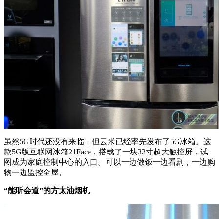
虽然5G时代还没有来临，但云米已经率先发布了5G冰箱。这
款5G版互联网冰箱21Face，搭载了一块32寸超大触控屏，试
图成为家庭控制中心的入口。可以一边做饭一边看剧，一边购
物一边监控全屋。
“能听会道”的方太油烟机