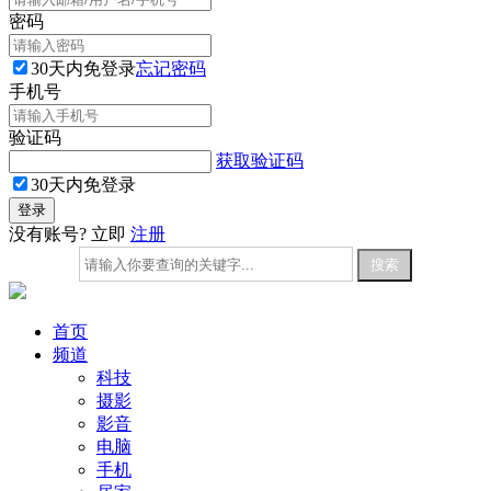
密码
30天内免登录
忘记密码
手机号
验证码
获取验证码
30天内免登录
没有账号? 立即
注册
首页
频道
科技
摄影
影音
电脑
手机