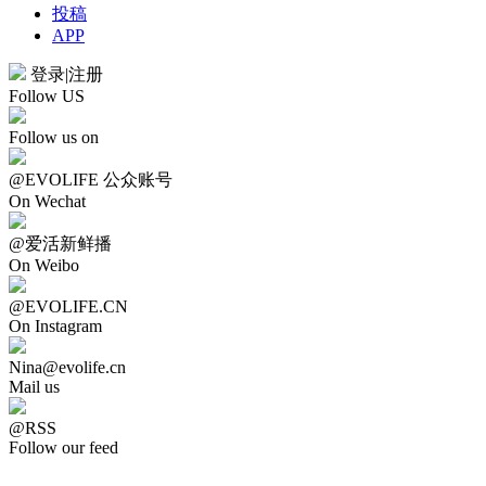
投稿
APP
登录
|
注册
Follow US
Follow us on
@EVOLIFE 公众账号
On Wechat
@爱活新鲜播
On Weibo
@EVOLIFE.CN
On Instagram
Nina@evolife.cn
Mail us
@RSS
Follow our feed