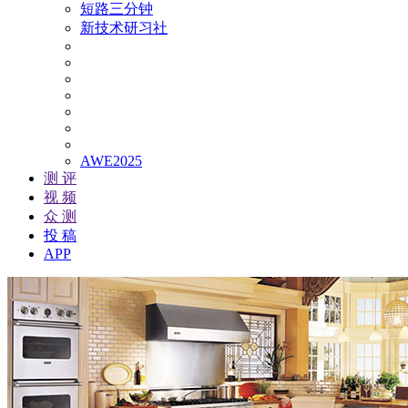
短路三分钟
新技术研习社
AWE2025
测 评
视 频
众 测
投 稿
APP