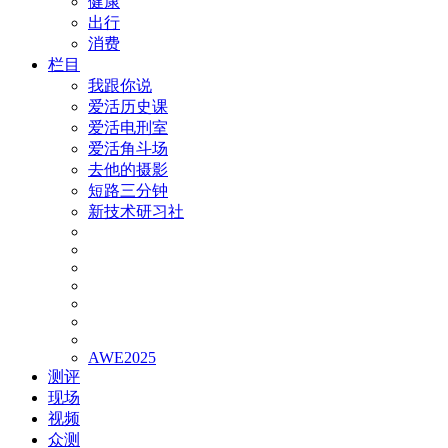
健康
出行
消费
栏目
我跟你说
爱活历史课
爱活电刑室
爱活角斗场
去他的摄影
短路三分钟
新技术研习社
AWE2025
测评
现场
视频
众测