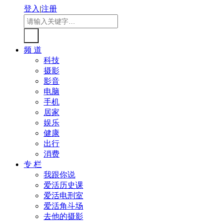
登入
|
注册
频 道
科技
摄影
影音
电脑
手机
居家
娱乐
健康
出行
消费
专 栏
我跟你说
爱活历史课
爱活电刑室
爱活角斗场
去他的摄影