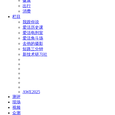
健康
出行
消费
栏目
我跟你说
爱活历史课
爱活电刑室
爱活角斗场
去他的摄影
短路三分钟
新技术研习社
AWE2025
测评
现场
视频
众测