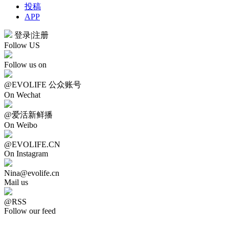
投稿
APP
登录
|
注册
Follow US
Follow us on
@EVOLIFE 公众账号
On Wechat
@爱活新鲜播
On Weibo
@EVOLIFE.CN
On Instagram
Nina@evolife.cn
Mail us
@RSS
Follow our feed