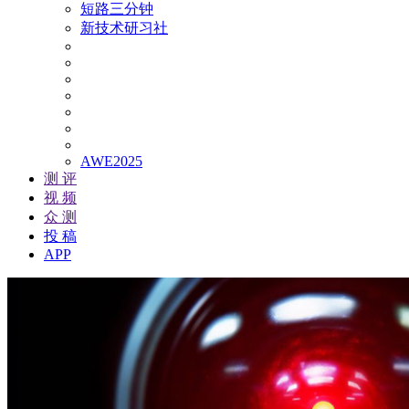
短路三分钟
新技术研习社
AWE2025
测 评
视 频
众 测
投 稿
APP