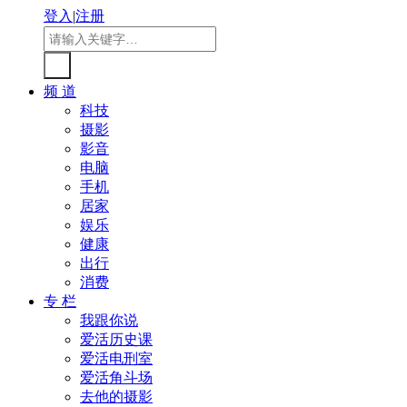
登入
|
注册
频 道
科技
摄影
影音
电脑
手机
居家
娱乐
健康
出行
消费
专 栏
我跟你说
爱活历史课
爱活电刑室
爱活角斗场
去他的摄影