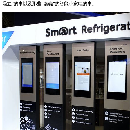
鼎立”的事以及那些“蠢蠢”的智能小家电的事。