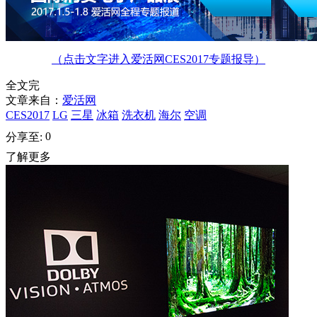
（点击文字进入爱活网CES2017专题报导）
全文完
文章来自：
爱活网
CES2017
LG
三星
冰箱
洗衣机
海尔
空调
0
分享至:
了解更多