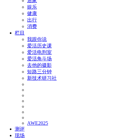
居家
娱乐
健康
出行
消费
栏目
我跟你说
爱活历史课
爱活电刑室
爱活角斗场
去他的摄影
短路三分钟
新技术研习社
AWE2025
测评
现场