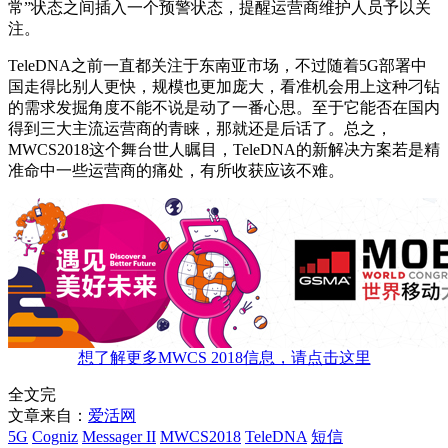
常”状态之间插入一个预警状态，提醒运营商维护人员予以关
注。
TeleDNA之前一直都关注于东南亚市场，不过随着5G部署中
国走得比别人更快，规模也更加庞大，看准机会用上这种刁钻
的需求发掘角度不能不说是动了一番心思。至于它能否在国内
得到三大主流运营商的青睐，那就还是后话了。总之，
MWCS2018这个舞台世人瞩目，TeleDNA的新解决方案若是精
准命中一些运营商的痛处，有所收获应该不难。
想了解更多MWCS 2018信息，请点击这里
全文完
文章来自：
爱活网
5G
Cogniz
Messager II
MWCS2018
TeleDNA
短信