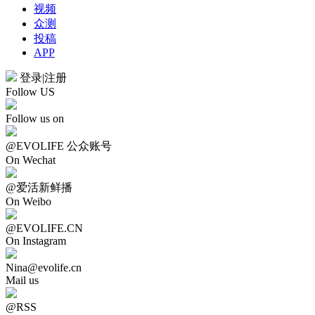
视频
众测
投稿
APP
登录
|
注册
Follow US
Follow us on
@EVOLIFE 公众账号
On Wechat
@爱活新鲜播
On Weibo
@EVOLIFE.CN
On Instagram
Nina@evolife.cn
Mail us
@RSS