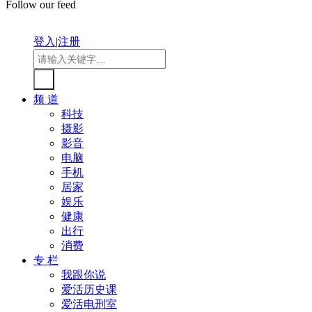
Follow our feed
登入
|
注册
频 道
科技
摄影
影音
电脑
手机
居家
娱乐
健康
出行
消费
专 栏
我跟你说
爱活历史课
爱活电刑室