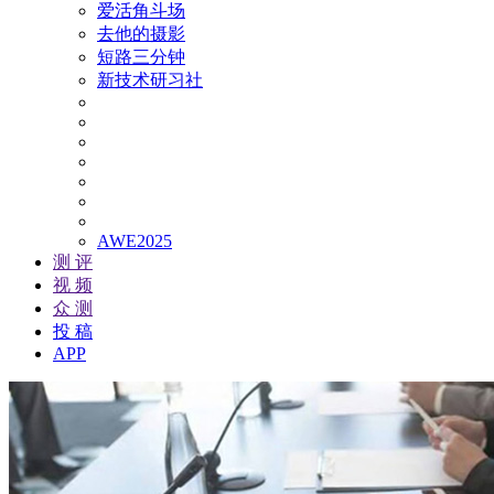
爱活角斗场
去他的摄影
短路三分钟
新技术研习社
AWE2025
测 评
视 频
众 测
投 稿
APP