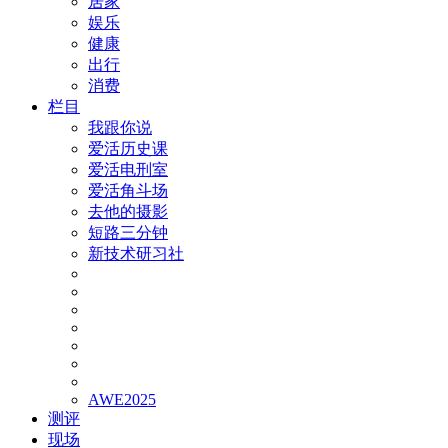
居家
娱乐
健康
出行
消费
栏目
我跟你说
爱活历史课
爱活电刑室
爱活角斗场
去他的摄影
短路三分钟
新技术研习社
AWE2025
测评
现场