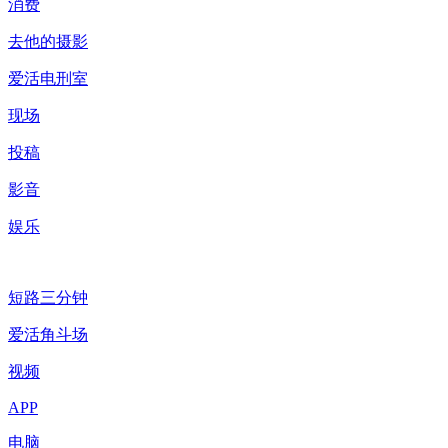
消费
去他的摄影
爱活电刑室
现场
投稿
影音
娱乐
短路三分钟
爱活角斗场
视频
APP
电脑