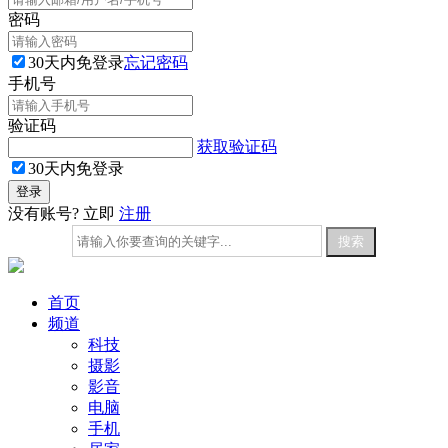
密码
30天内免登录
忘记密码
手机号
验证码
获取验证码
30天内免登录
没有账号? 立即
注册
首页
频道
科技
摄影
影音
电脑
手机