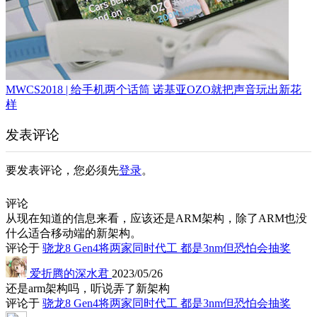
MWCS2018 | 给手机两个话筒 诺基亚OZO就把声音玩出新花
样
发表评论
要发表评论，您必须先
登录
。
评论
从现在知道的信息来看，应该还是ARM架构，除了ARM也没
什么适合移动端的新架构。
评论于
骁龙8 Gen4将两家同时代工 都是3nm但恐怕会抽奖
爱折腾的深水君
2023/05/26
还是arm架构吗，听说弄了新架构
评论于
骁龙8 Gen4将两家同时代工 都是3nm但恐怕会抽奖