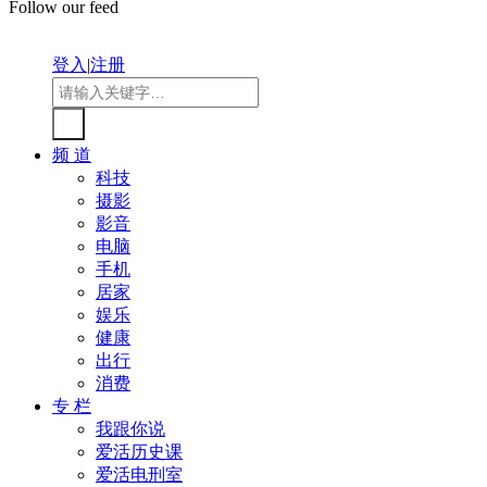
Follow our feed
登入
|
注册
频 道
科技
摄影
影音
电脑
手机
居家
娱乐
健康
出行
消费
专 栏
我跟你说
爱活历史课
爱活电刑室