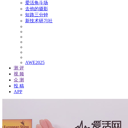
爱活角斗场
去他的摄影
短路三分钟
新技术研习社
AWE2025
测 评
视 频
众 测
投 稿
APP