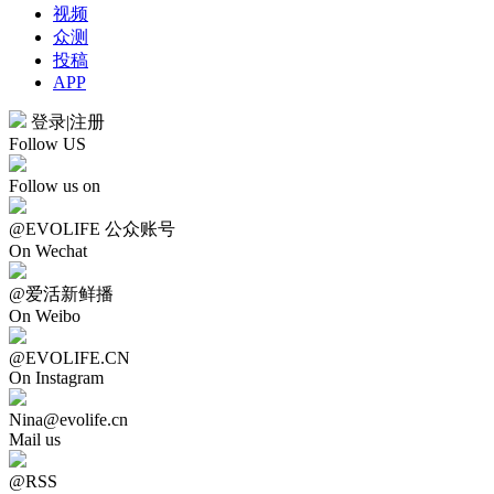
视频
众测
投稿
APP
登录
|
注册
Follow US
Follow us on
@EVOLIFE 公众账号
On Wechat
@爱活新鲜播
On Weibo
@EVOLIFE.CN
On Instagram
Nina@evolife.cn
Mail us
@RSS