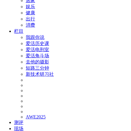
居家
娱乐
健康
出行
消费
栏目
我跟你说
爱活历史课
爱活电刑室
爱活角斗场
去他的摄影
短路三分钟
新技术研习社
AWE2025
测评
现场