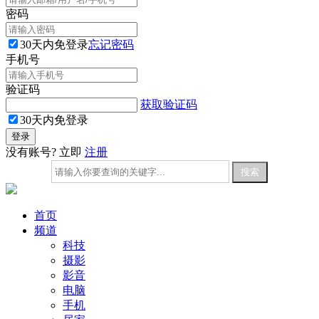
密码
30天内免登录
忘记密码
手机号
验证码
获取验证码
30天内免登录
没有账号? 立即
注册
首页
频道
科技
摄影
影音
电脑
手机