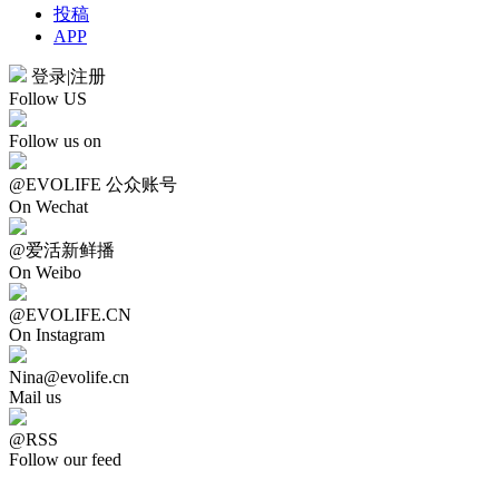
投稿
APP
登录
|
注册
Follow US
Follow us on
@EVOLIFE 公众账号
On Wechat
@爱活新鲜播
On Weibo
@EVOLIFE.CN
On Instagram
Nina@evolife.cn
Mail us
@RSS
Follow our feed