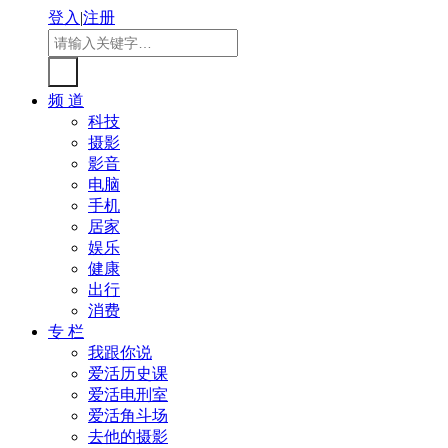
登入
|
注册
频 道
科技
摄影
影音
电脑
手机
居家
娱乐
健康
出行
消费
专 栏
我跟你说
爱活历史课
爱活电刑室
爱活角斗场
去他的摄影