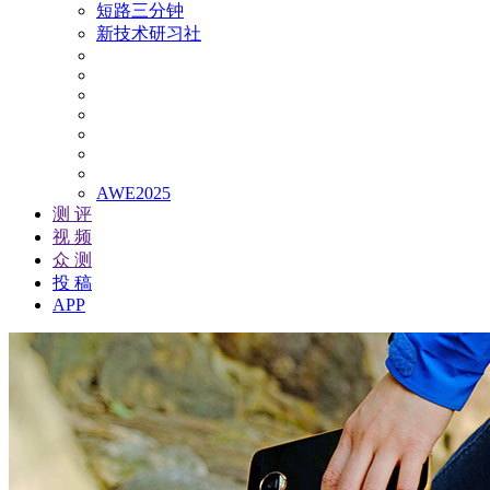
短路三分钟
新技术研习社
AWE2025
测 评
视 频
众 测
投 稿
APP