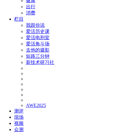
健康
出行
消费
栏目
我跟你说
爱活历史课
爱活电刑室
爱活角斗场
去他的摄影
短路三分钟
新技术研习社
AWE2025
测评
现场
视频
众测