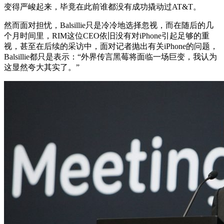
变得严峻起来，毕竟在此前谁都没有成功撬动过AT&T。
然而面对担忧，Balsillie只是冷冷地选择忽视，而在随后的几
个月时间里，RIM这位CEO依旧没有对iPhone引起足够的重
视，甚至在后续的采访中，面对记者抛出有关iPhone的问题，
Balsillie都只是表示：“外界传言黑莓将面临一场巨变，我认为
这显然夸大其实了。”