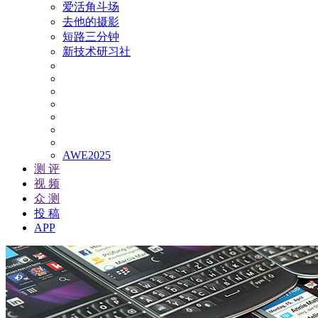
爱活角斗场
去他的摄影
短路三分钟
新技术研习社
AWE2025
测 评
视 频
众 测
投 稿
APP