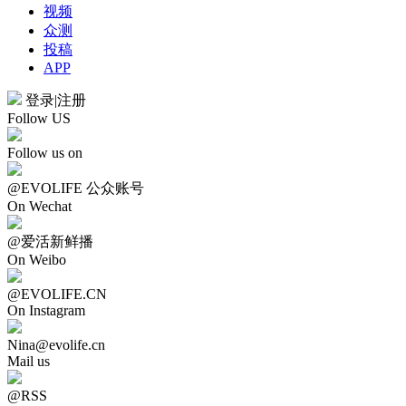
视频
众测
投稿
APP
登录
|
注册
Follow US
Follow us on
@EVOLIFE 公众账号
On Wechat
@爱活新鲜播
On Weibo
@EVOLIFE.CN
On Instagram
Nina@evolife.cn
Mail us
@RSS