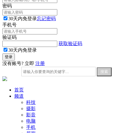
密码
30天内免登录
忘记密码
手机号
验证码
获取验证码
30天内免登录
没有账号? 立即
注册
首页
频道
科技
摄影
影音
电脑
手机