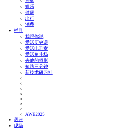
居家
娱乐
健康
出行
消费
栏目
我跟你说
爱活历史课
爱活电刑室
爱活角斗场
去他的摄影
短路三分钟
新技术研习社
AWE2025
测评
现场