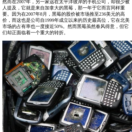
然而在2007年，另一家远在太平洋彼岸的手机公司，却很少被
人提及，它就是来自加拿大的黑莓，那一年于它而言同样重
要。因为在2007年8月，黑莓的股价被市场推至236美元的高
价，而这也是公司自1999年成立以来的历史最高位，它在北美
市场的占有率也一度接近50%。然而黑莓虽然春风得意，但它
们却正面临着一个重大的转折。