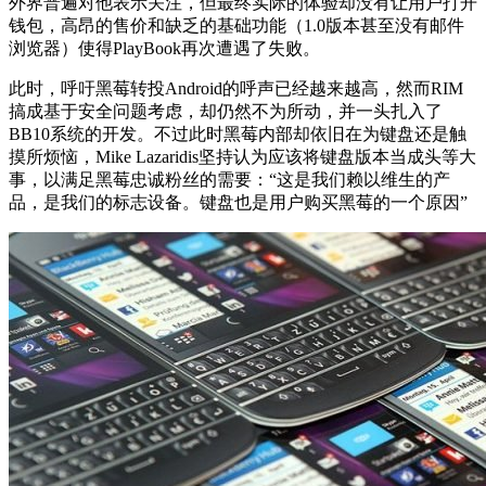
外界普遍对他表示关注，但最终实际的体验却没有让用户打开
钱包，高昂的售价和缺乏的基础功能（1.0版本甚至没有邮件
浏览器）使得PlayBook再次遭遇了失败。
此时，呼吁黑莓转投Android的呼声已经越来越高，然而RIM
搞成基于安全问题考虑，却仍然不为所动，并一头扎入了
BB10系统的开发。不过此时黑莓内部却依旧在为键盘还是触
摸所烦恼，Mike Lazaridis坚持认为应该将键盘版本当成头等大
事，以满足黑莓忠诚粉丝的需要：“这是我们赖以维生的产
品，是我们的标志设备。键盘也是用户购买黑莓的一个原因”