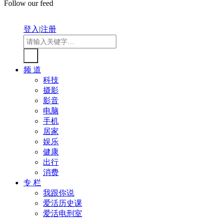
Follow our feed
登入
|
注册
频 道
科技
摄影
影音
电脑
手机
居家
娱乐
健康
出行
消费
专 栏
我跟你说
爱活历史课
爱活电刑室