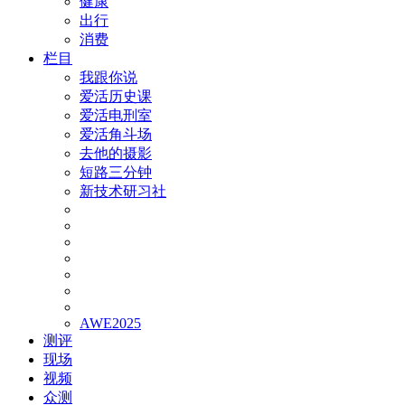
健康
出行
消费
栏目
我跟你说
爱活历史课
爱活电刑室
爱活角斗场
去他的摄影
短路三分钟
新技术研习社
AWE2025
测评
现场
视频
众测