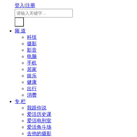
登入
|
注册
频 道
科技
摄影
影音
电脑
手机
居家
娱乐
健康
出行
消费
专 栏
我跟你说
爱活历史课
爱活电刑室
爱活角斗场
去他的摄影