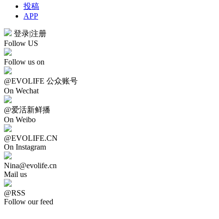
投稿
APP
登录
|
注册
Follow US
Follow us on
@EVOLIFE 公众账号
On Wechat
@爱活新鲜播
On Weibo
@EVOLIFE.CN
On Instagram
Nina@evolife.cn
Mail us
@RSS
Follow our feed