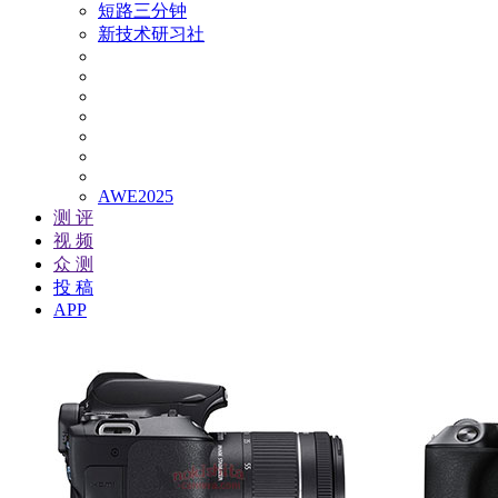
短路三分钟
新技术研习社
AWE2025
测 评
视 频
众 测
投 稿
APP