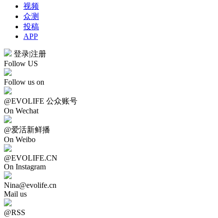
视频
众测
投稿
APP
登录
|
注册
Follow US
Follow us on
@EVOLIFE 公众账号
On Wechat
@爱活新鲜播
On Weibo
@EVOLIFE.CN
On Instagram
Nina@evolife.cn
Mail us
@RSS