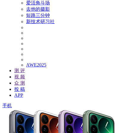
爱活角斗场
去他的摄影
短路三分钟
新技术研习社
AWE2025
测 评
视 频
众 测
投 稿
APP
手机