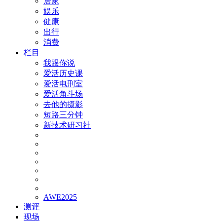
居家
娱乐
健康
出行
消费
栏目
我跟你说
爱活历史课
爱活电刑室
爱活角斗场
去他的摄影
短路三分钟
新技术研习社
AWE2025
测评
现场