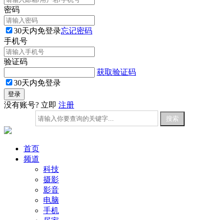
密码
30天内免登录
忘记密码
手机号
验证码
获取验证码
30天内免登录
没有账号? 立即
注册
首页
频道
科技
摄影
影音
电脑
手机