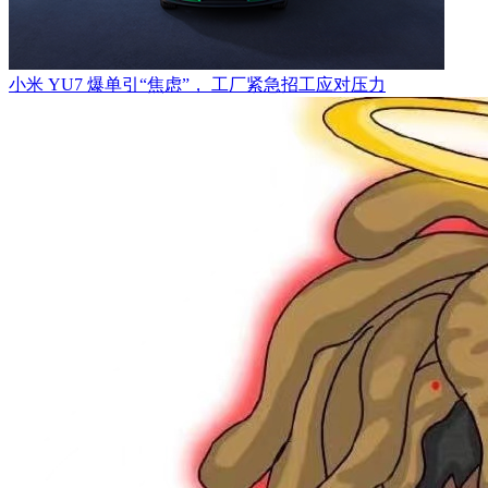
小米 YU7 爆单引“焦虑”， 工厂紧急招工应对压力