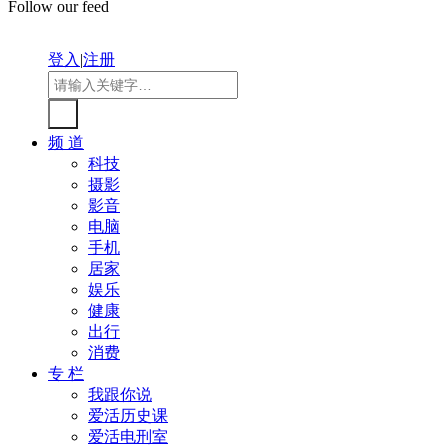
Follow our feed
登入
|
注册
频 道
科技
摄影
影音
电脑
手机
居家
娱乐
健康
出行
消费
专 栏
我跟你说
爱活历史课
爱活电刑室