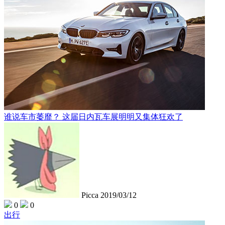
谁说车市萎靡？ 这届日内瓦车展明明又集体狂欢了
Picca
2019/03/12
0
0
出行