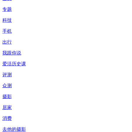
专题
科技
手机
出行
我跟你说
爱活历史课
评测
众测
摄影
居家
消费
去他的摄影