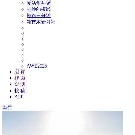
爱活角斗场
去他的摄影
短路三分钟
新技术研习社
AWE2025
测 评
视 频
众 测
投 稿
APP
出行