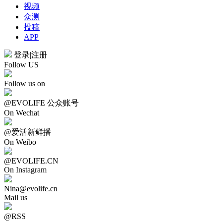
视频
众测
投稿
APP
登录
|
注册
Follow US
Follow us on
@EVOLIFE 公众账号
On Wechat
@爱活新鲜播
On Weibo
@EVOLIFE.CN
On Instagram
Nina@evolife.cn
Mail us
@RSS