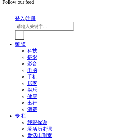
Follow our feed
登入
|
注册
频 道
科技
摄影
影音
电脑
手机
居家
娱乐
健康
出行
消费
专 栏
我跟你说
爱活历史课
爱活电刑室