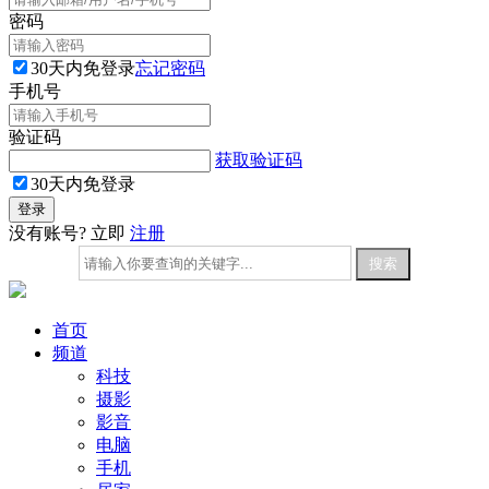
密码
30天内免登录
忘记密码
手机号
验证码
获取验证码
30天内免登录
没有账号? 立即
注册
首页
频道
科技
摄影
影音
电脑
手机