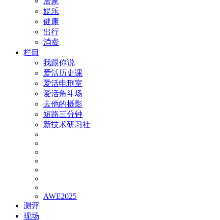
居家
娱乐
健康
出行
消费
栏目
我跟你说
爱活历史课
爱活电刑室
爱活角斗场
去他的摄影
短路三分钟
新技术研习社
AWE2025
测评
现场