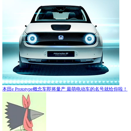
本田e Prototype概念车即将量产 最萌电动车的名号就给你啦！