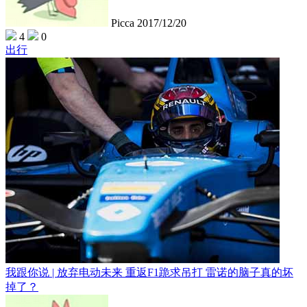
Picca
2017/12/20
4
0
出行
我跟你说 | 放弃电动未来 重返F1跪求吊打 雷诺的脑子真的坏
掉了？