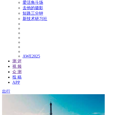
爱活角斗场
去他的摄影
短路三分钟
新技术研习社
AWE2025
测 评
视 频
众 测
投 稿
APP
出行