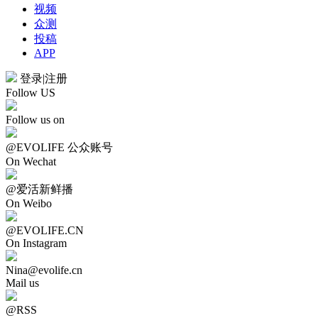
视频
众测
投稿
APP
登录
|
注册
Follow US
Follow us on
@EVOLIFE 公众账号
On Wechat
@爱活新鲜播
On Weibo
@EVOLIFE.CN
On Instagram
Nina@evolife.cn
Mail us
@RSS