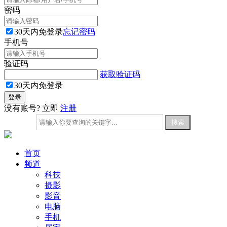
密码
30天内免登录
忘记密码
手机号
验证码
获取验证码
30天内免登录
没有账号? 立即
注册
首页
频道
科技
摄影
影音
电脑
手机