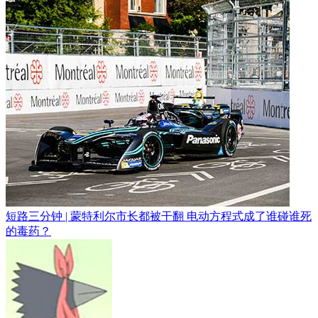
短路三分钟 | 蒙特利尔市长都被干翻 电动方程式成了谁碰谁死
的毒药？