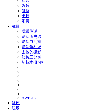
居家
娱乐
健康
出行
消费
栏目
我跟你说
爱活历史课
爱活电刑室
爱活角斗场
去他的摄影
短路三分钟
新技术研习社
AWE2025
测评
现场