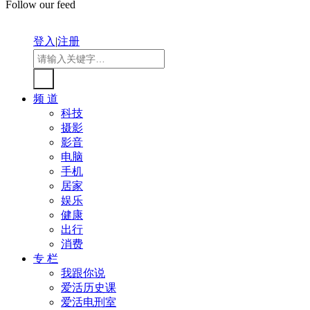
Follow our feed
登入
|
注册
频 道
科技
摄影
影音
电脑
手机
居家
娱乐
健康
出行
消费
专 栏
我跟你说
爱活历史课
爱活电刑室