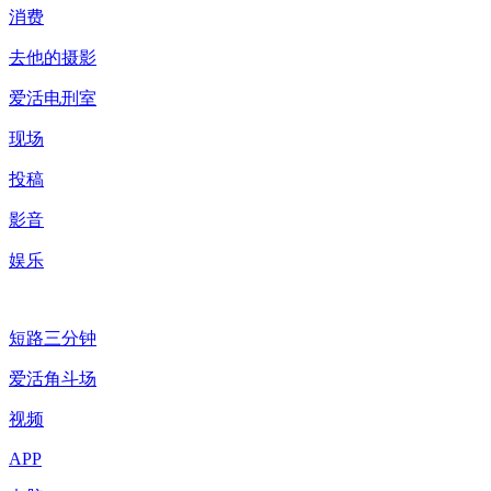
消费
去他的摄影
爱活电刑室
现场
投稿
影音
娱乐
短路三分钟
爱活角斗场
视频
APP