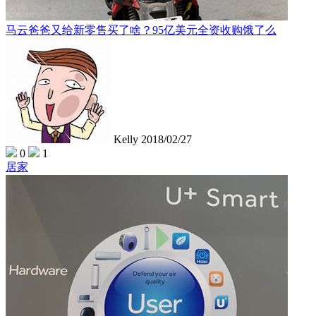
马云爸爸又给新零售买了啥？95亿美元全资收购饿了么
Kelly
2018/02/27
0
1
居家