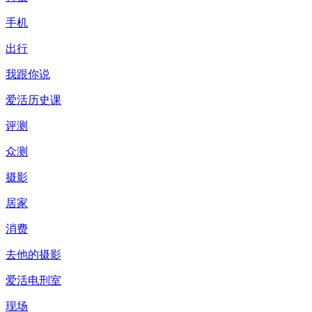
手机
出行
我跟你说
爱活历史课
评测
众测
摄影
居家
消费
去他的摄影
爱活电刑室
现场