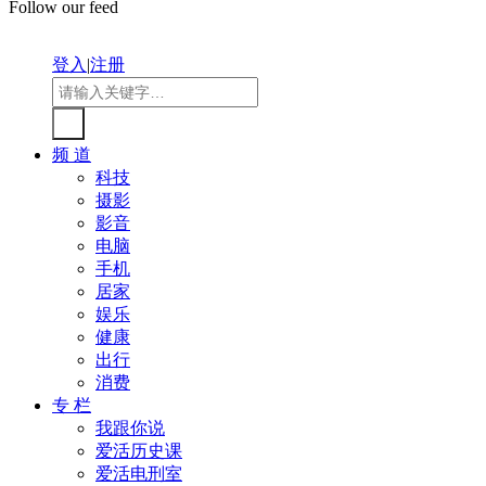
Follow our feed
登入
|
注册
频 道
科技
摄影
影音
电脑
手机
居家
娱乐
健康
出行
消费
专 栏
我跟你说
爱活历史课
爱活电刑室