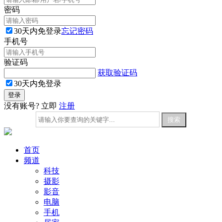
密码
30天内免登录
忘记密码
手机号
验证码
获取验证码
30天内免登录
没有账号? 立即
注册
首页
频道
科技
摄影
影音
电脑
手机