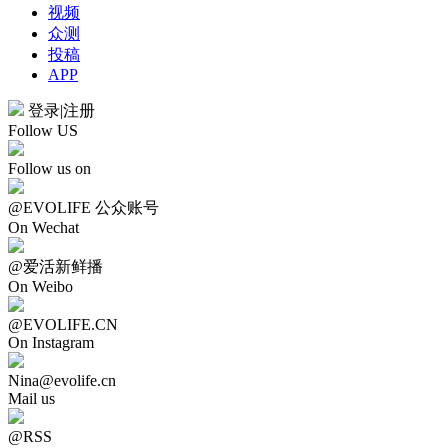
视频
众测
投稿
APP
登录
|
注册
Follow US
Follow us on
@EVOLIFE 公众账号
On Wechat
@爱活新鲜播
On Weibo
@EVOLIFE.CN
On Instagram
Nina@evolife.cn
Mail us
@RSS