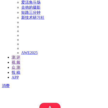
爱活角斗场
去他的摄影
短路三分钟
新技术研习社
AWE2025
测 评
视 频
众 测
投 稿
APP
消费