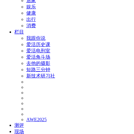
居家
娱乐
健康
出行
消费
栏目
我跟你说
爱活历史课
爱活电刑室
爱活角斗场
去他的摄影
短路三分钟
新技术研习社
AWE2025
测评
现场