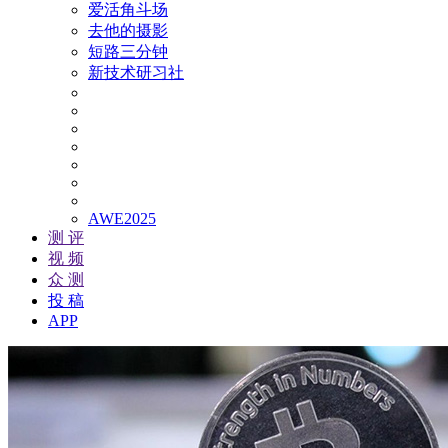
爱活角斗场
去他的摄影
短路三分钟
新技术研习社
AWE2025
测 评
视 频
众 测
投 稿
APP