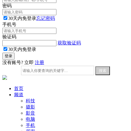
密码
30天内免登录
忘记密码
手机号
验证码
获取验证码
30天内免登录
没有账号? 立即
注册
首页
频道
科技
摄影
影音
电脑
手机