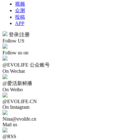
视频
众测
投稿
APP
登录
|
注册
Follow US
Follow us on
@EVOLIFE 公众账号
On Wechat
@爱活新鲜播
On Weibo
@EVOLIFE.CN
On Instagram
Nina@evolife.cn
Mail us
@RSS