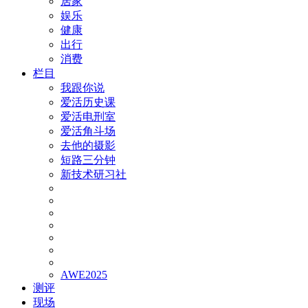
居家
娱乐
健康
出行
消费
栏目
我跟你说
爱活历史课
爱活电刑室
爱活角斗场
去他的摄影
短路三分钟
新技术研习社
AWE2025
测评
现场