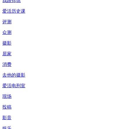
我跟你说
爱活历史课
评测
众测
摄影
居家
消费
去他的摄影
爱活电刑室
现场
投稿
影音
娱乐