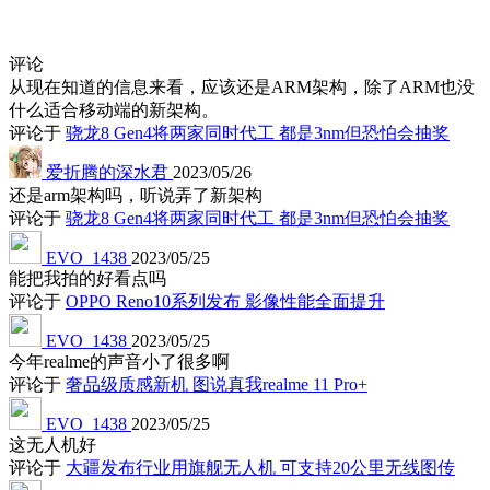
评论
从现在知道的信息来看，应该还是ARM架构，除了ARM也没
什么适合移动端的新架构。
评论于
骁龙8 Gen4将两家同时代工 都是3nm但恐怕会抽奖
爱折腾的深水君
2023/05/26
还是arm架构吗，听说弄了新架构
评论于
骁龙8 Gen4将两家同时代工 都是3nm但恐怕会抽奖
EVO_1438
2023/05/25
能把我拍的好看点吗
评论于
OPPO Reno10系列发布 影像性能全面提升
EVO_1438
2023/05/25
今年realme的声音小了很多啊
评论于
奢品级质感新机 图说真我realme 11 Pro+
EVO_1438
2023/05/25
这无人机好
评论于
大疆发布行业用旗舰无人机 可支持20公里无线图传