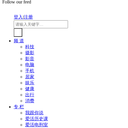
Follow our feed
登入
|
注册
频 道
科技
摄影
影音
电脑
手机
居家
娱乐
健康
出行
消费
专 栏
我跟你说
爱活历史课
爱活电刑室