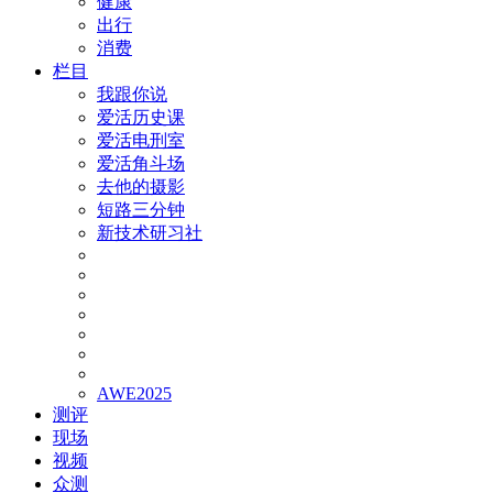
健康
出行
消费
栏目
我跟你说
爱活历史课
爱活电刑室
爱活角斗场
去他的摄影
短路三分钟
新技术研习社
AWE2025
测评
现场
视频
众测