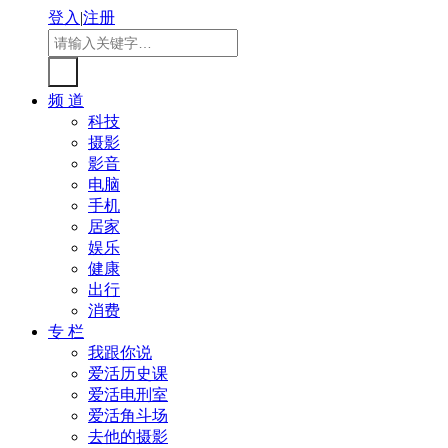
登入
|
注册
频 道
科技
摄影
影音
电脑
手机
居家
娱乐
健康
出行
消费
专 栏
我跟你说
爱活历史课
爱活电刑室
爱活角斗场
去他的摄影