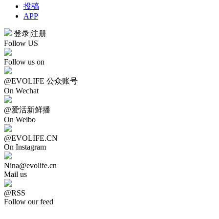
投稿
APP
登录
|
注册
Follow US
Follow us on
@EVOLIFE 公众账号
On Wechat
@爱活新鲜播
On Weibo
@EVOLIFE.CN
On Instagram
Nina@evolife.cn
Mail us
@RSS
Follow our feed