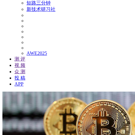
短路三分钟
新技术研习社
AWE2025
测 评
视 频
众 测
投 稿
APP