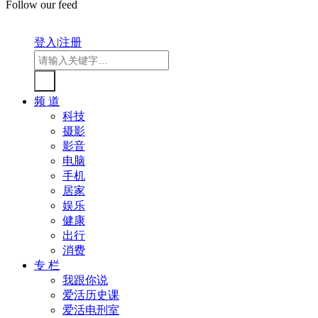
Follow our feed
登入
|
注册
频 道
科技
摄影
影音
电脑
手机
居家
娱乐
健康
出行
消费
专 栏
我跟你说
爱活历史课
爱活电刑室