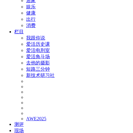
居家
娱乐
健康
出行
消费
栏目
我跟你说
爱活历史课
爱活电刑室
爱活角斗场
去他的摄影
短路三分钟
新技术研习社
AWE2025
测评
现场