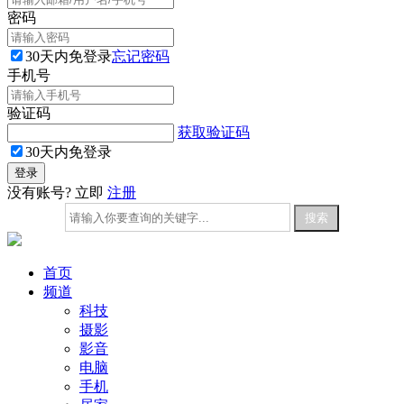
密码
30天内免登录
忘记密码
手机号
验证码
获取验证码
30天内免登录
没有账号? 立即
注册
首页
频道
科技
摄影
影音
电脑
手机