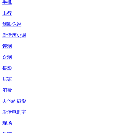
手机
出行
我跟你说
爱活历史课
评测
众测
摄影
居家
消费
去他的摄影
爱活电刑室
现场