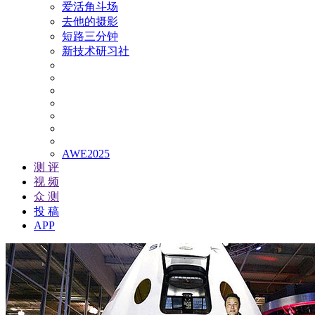
爱活角斗场
去他的摄影
短路三分钟
新技术研习社
AWE2025
测 评
视 频
众 测
投 稿
APP