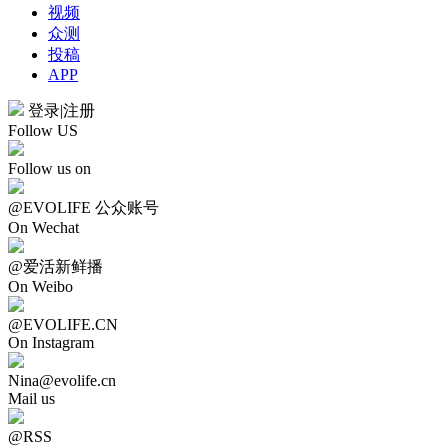
视频
众测
投稿
APP
登录
|
注册
Follow US
Follow us on
@EVOLIFE 公众账号
On Wechat
@爱活新鲜播
On Weibo
@EVOLIFE.CN
On Instagram
Nina@evolife.cn
Mail us
@RSS