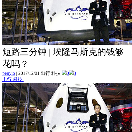
短路三分钟 | 埃隆马斯克的钱够
花吗？
penylo
|
2017/12/01 出行 科技
0
3
出行 科技