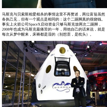
马斯克与贝索斯相爱相杀的事情这里不再赘述，两位富翁虽然
各执己见，但有一个观点是相同的：这个二踢脚真的很烧钱。
事实上火箭公司SpaceX启动资金只够马斯克放两次二踢脚，
2008年也成为马斯克最痛苦的一年，用他自己的话来说，就是
每次从梦中醒来，床褥都是湿的（别想歪，是枕头）。