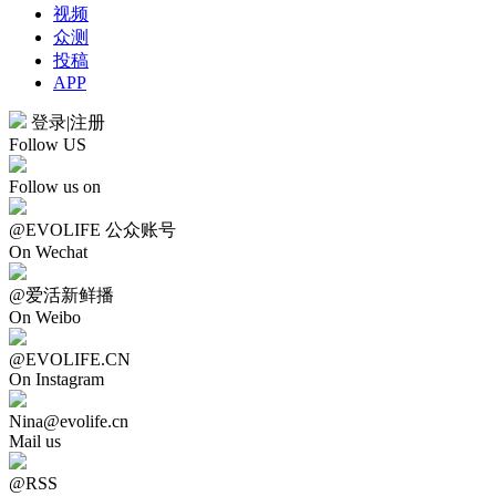
视频
众测
投稿
APP
登录
|
注册
Follow US
Follow us on
@EVOLIFE 公众账号
On Wechat
@爱活新鲜播
On Weibo
@EVOLIFE.CN
On Instagram
Nina@evolife.cn
Mail us
@RSS