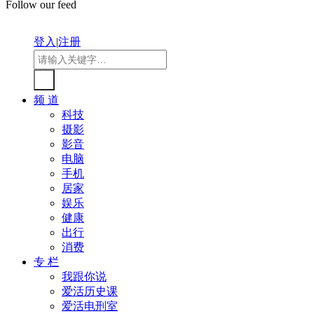
Follow our feed
登入
|
注册
频 道
科技
摄影
影音
电脑
手机
居家
娱乐
健康
出行
消费
专 栏
我跟你说
爱活历史课
爱活电刑室