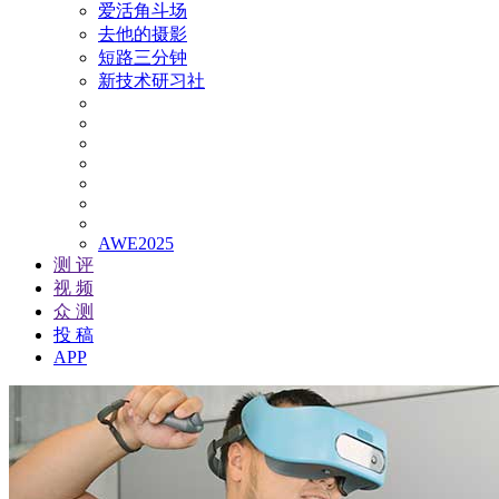
爱活角斗场
去他的摄影
短路三分钟
新技术研习社
AWE2025
测 评
视 频
众 测
投 稿
APP