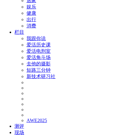
居家
娱乐
健康
出行
消费
栏目
我跟你说
爱活历史课
爱活电刑室
爱活角斗场
去他的摄影
短路三分钟
新技术研习社
AWE2025
测评
现场