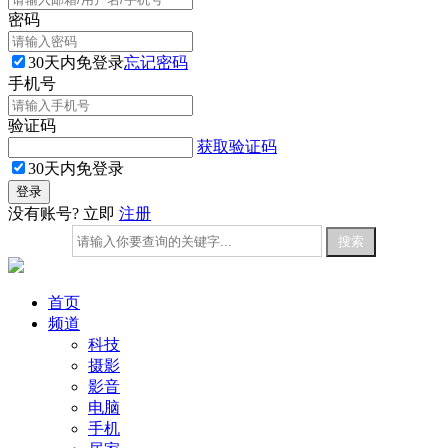
密码
30天内免登录
忘记密码
手机号
验证码
获取验证码
30天内免登录
没有账号? 立即
注册
首页
频道
科技
摄影
影音
电脑
手机