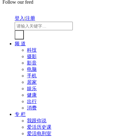
Follow our feed
登入
|
注册
频 道
科技
摄影
影音
电脑
手机
居家
娱乐
健康
出行
消费
专 栏
我跟你说
爱活历史课
爱活电刑室