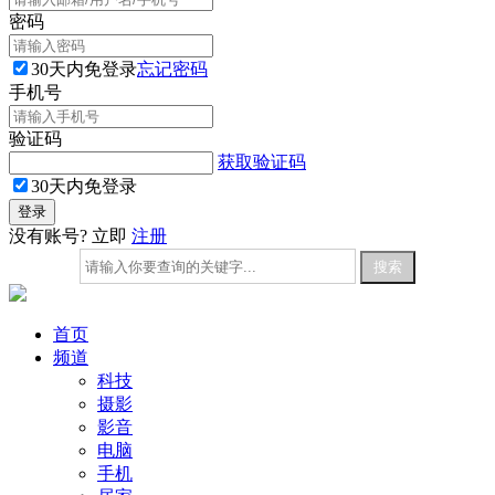
密码
30天内免登录
忘记密码
手机号
验证码
获取验证码
30天内免登录
没有账号? 立即
注册
首页
频道
科技
摄影
影音
电脑
手机