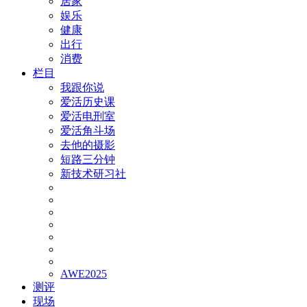
居家
娱乐
健康
出行
消费
栏目
我跟你说
爱活历史课
爱活电刑室
爱活角斗场
去他的摄影
短路三分钟
新技术研习社
AWE2025
测评
现场