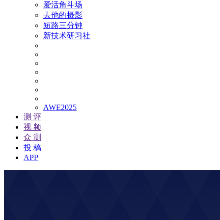
爱活角斗场
去他的摄影
短路三分钟
新技术研习社
AWE2025
测 评
视 频
众 测
投 稿
APP