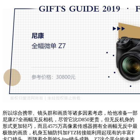
所以综合携带、镜头群和画质等诸多因素考虑，给他准备一部
尼康Z7全画幅无反相机，尽管它比D850更贵，但无反机身的
形式更加轻巧，而且4575万高像素传感器拥有全画幅无反中最
极致的画质，机身五轴防抖加FTZ转接能利用起现有的丰富F
卡口镜头，而随着全新的S-line镜头成熟，Z7这个平台的未来