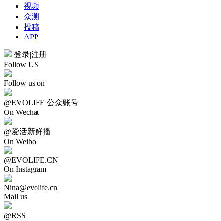
视频
众测
投稿
APP
登录
|
注册
Follow US
Follow us on
@EVOLIFE 公众账号
On Wechat
@爱活新鲜播
On Weibo
@EVOLIFE.CN
On Instagram
Nina@evolife.cn
Mail us
@RSS