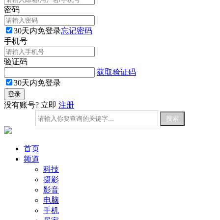
密码
30天内免登录
忘记密码
手机号
验证码
获取验证码
30天内免登录
没有账号? 立即
注册
首页
频道
科技
摄影
影音
电脑
手机