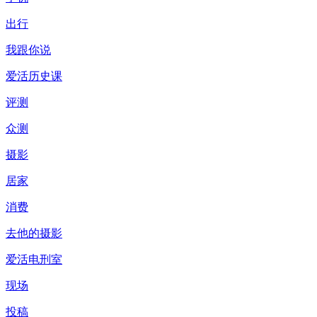
出行
我跟你说
爱活历史课
评测
众测
摄影
居家
消费
去他的摄影
爱活电刑室
现场
投稿