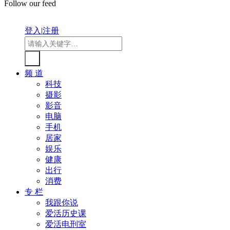
Follow our feed
登入
|
注册
频 道
科技
摄影
影音
电脑
手机
居家
娱乐
健康
出行
消费
专 栏
我跟你说
爱活历史课
爱活电刑室