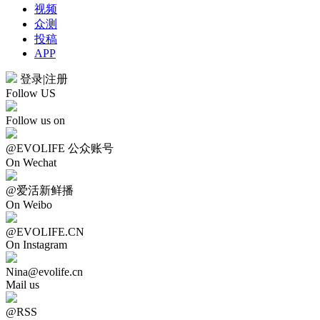
视频
众测
投稿
APP
登录
|
注册
Follow US
Follow us on
@EVOLIFE 公众账号
On Wechat
@爱活新鲜播
On Weibo
@EVOLIFE.CN
On Instagram
Nina@evolife.cn
Mail us
@RSS