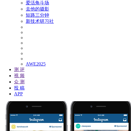
爱活角斗场
去他的摄影
短路三分钟
新技术研习社
AWE2025
测 评
视 频
众 测
投 稿
APP