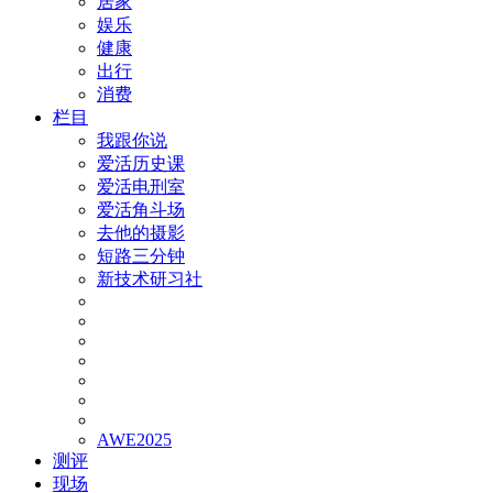
居家
娱乐
健康
出行
消费
栏目
我跟你说
爱活历史课
爱活电刑室
爱活角斗场
去他的摄影
短路三分钟
新技术研习社
AWE2025
测评
现场