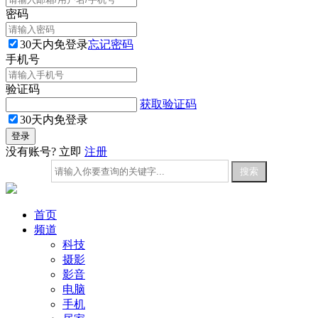
密码
30天内免登录
忘记密码
手机号
验证码
获取验证码
30天内免登录
没有账号? 立即
注册
首页
频道
科技
摄影
影音
电脑
手机