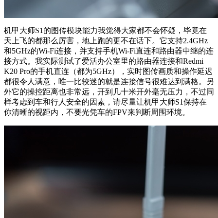
机甲大师S1的图传模块能力我觉得大家都不会怀疑，毕竟在
天上飞的都那么厉害，地上跑的更不在话下。它支持2.4GHz
和5GHz的Wi-Fi连接，并支持手机Wi-Fi直连和路由器中继的连
接方式。我实际测试了爱活办公室里的路由器连接和Redmi
K20 Pro的手机直连（都为5GHz），实时图传画质和操作延迟
都很令人满意，唯一比较迷的就是连接信号很难达到满格。另
外它的操控距离也非常远，开到几十米开外毫无压力，不过同
样考虑到车和行人安全的因素，请尽量让机甲大师S1保持在
你清晰的视距内，不要光凭车的FPV来判断周围环境。