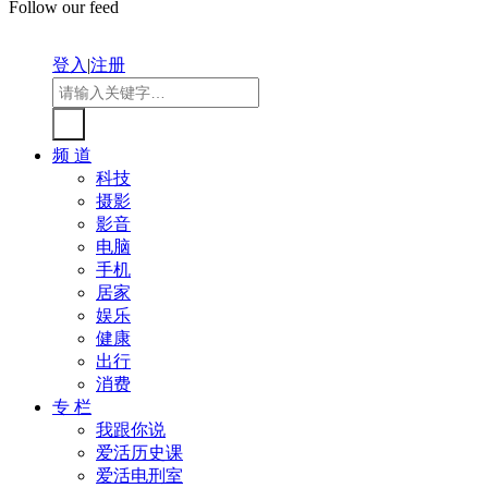
Follow our feed
登入
|
注册
频 道
科技
摄影
影音
电脑
手机
居家
娱乐
健康
出行
消费
专 栏
我跟你说
爱活历史课
爱活电刑室