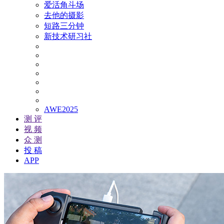
爱活角斗场
去他的摄影
短路三分钟
新技术研习社
AWE2025
测 评
视 频
众 测
投 稿
APP