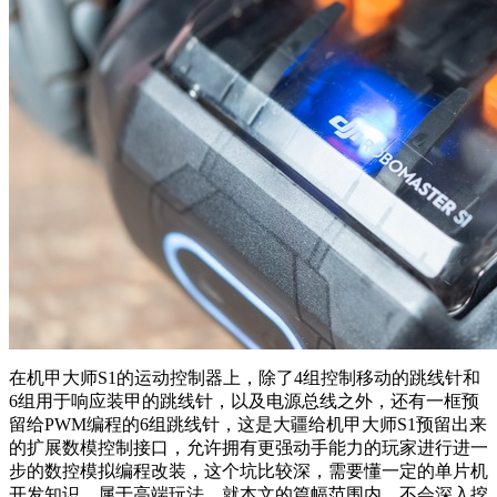
在机甲大师S1的运动控制器上，除了4组控制移动的跳线针和
6组用于响应装甲的跳线针，以及电源总线之外，还有一框预
留给PWM编程的6组跳线针，这是大疆给机甲大师S1预留出来
的扩展数模控制接口，允许拥有更强动手能力的玩家进行进一
步的数控模拟编程改装，这个坑比较深，需要懂一定的单片机
开发知识，属于高端玩法。就本文的篇幅范围内，不会深入挖