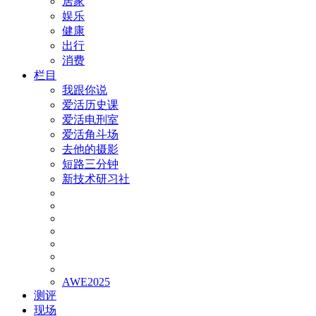
居家
娱乐
健康
出行
消费
栏目
我跟你说
爱活历史课
爱活电刑室
爱活角斗场
去他的摄影
短路三分钟
新技术研习社
AWE2025
测评
现场