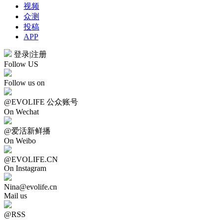
视频
众测
投稿
APP
登录
|
注册
Follow US
Follow us on
@EVOLIFE 公众账号
On Wechat
@爱活新鲜播
On Weibo
@EVOLIFE.CN
On Instagram
Nina@evolife.cn
Mail us
@RSS