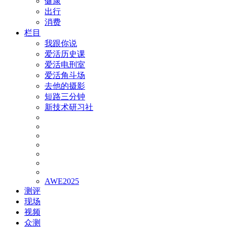
健康
出行
消费
栏目
我跟你说
爱活历史课
爱活电刑室
爱活角斗场
去他的摄影
短路三分钟
新技术研习社
AWE2025
测评
现场
视频
众测