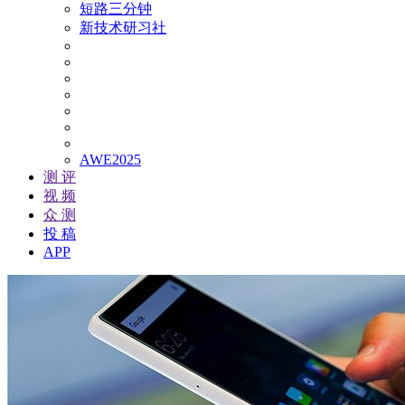
短路三分钟
新技术研习社
AWE2025
测 评
视 频
众 测
投 稿
APP