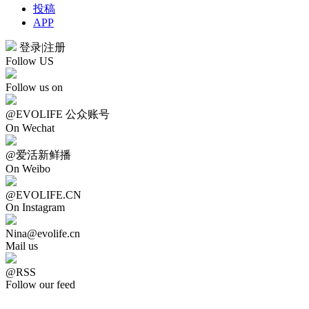
投稿
APP
登录
|
注册
Follow US
Follow us on
@EVOLIFE 公众账号
On Wechat
@爱活新鲜播
On Weibo
@EVOLIFE.CN
On Instagram
Nina@evolife.cn
Mail us
@RSS
Follow our feed