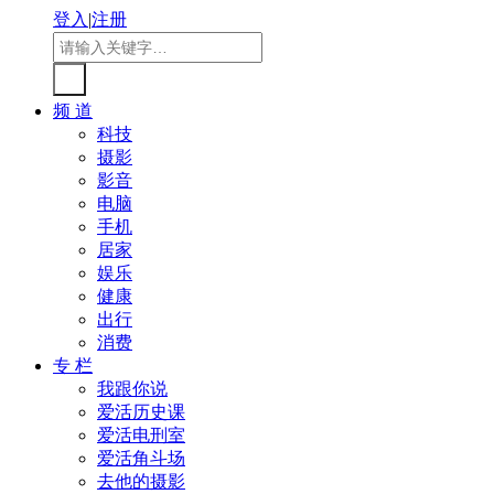
登入
|
注册
频 道
科技
摄影
影音
电脑
手机
居家
娱乐
健康
出行
消费
专 栏
我跟你说
爱活历史课
爱活电刑室
爱活角斗场
去他的摄影