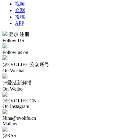
视频
众测
投稿
APP
登录
|
注册
Follow US
Follow us on
@EVOLIFE 公众账号
On Wechat
@爱活新鲜播
On Weibo
@EVOLIFE.CN
On Instagram
Nina@evolife.cn
Mail us
@RSS