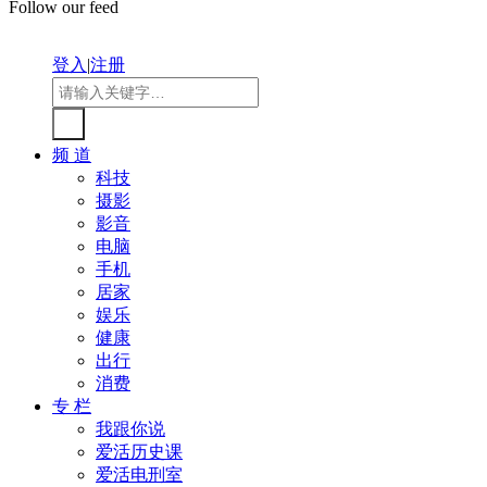
Follow our feed
登入
|
注册
频 道
科技
摄影
影音
电脑
手机
居家
娱乐
健康
出行
消费
专 栏
我跟你说
爱活历史课
爱活电刑室