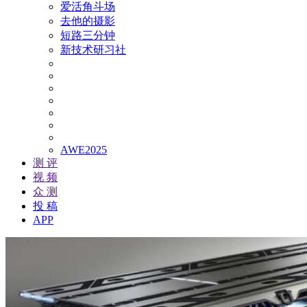
爱活角斗场
去他的摄影
短路三分钟
新技术研习社
AWE2025
测 评
视 频
众 测
投 稿
APP