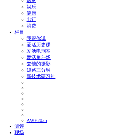
居家
娱乐
健康
出行
消费
栏目
我跟你说
爱活历史课
爱活电刑室
爱活角斗场
去他的摄影
短路三分钟
新技术研习社
AWE2025
测评
现场