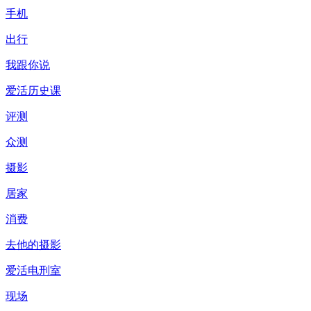
手机
出行
我跟你说
爱活历史课
评测
众测
摄影
居家
消费
去他的摄影
爱活电刑室
现场