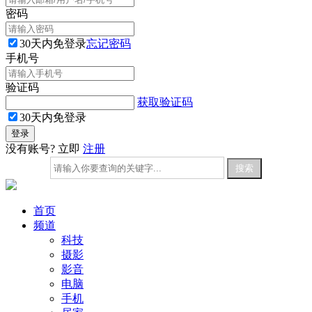
密码
30天内免登录
忘记密码
手机号
验证码
获取验证码
30天内免登录
没有账号? 立即
注册
首页
频道
科技
摄影
影音
电脑
手机