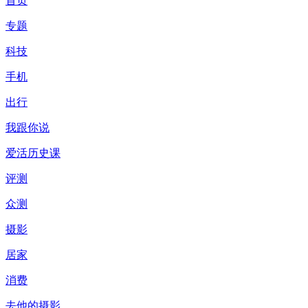
首页
专题
科技
手机
出行
我跟你说
爱活历史课
评测
众测
摄影
居家
消费
去他的摄影