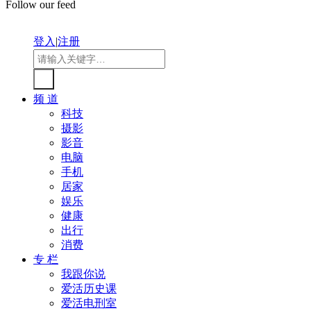
Follow our feed
登入
|
注册
频 道
科技
摄影
影音
电脑
手机
居家
娱乐
健康
出行
消费
专 栏
我跟你说
爱活历史课
爱活电刑室