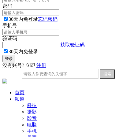
密码
30天内免登录
忘记密码
手机号
验证码
获取验证码
30天内免登录
没有账号? 立即
注册
首页
频道
科技
摄影
影音
电脑
手机