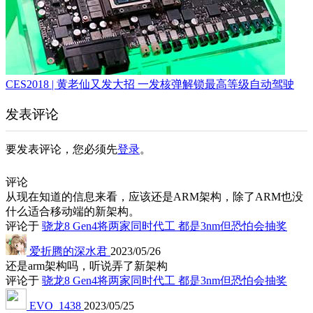
CES2018 | 黄老仙又发大招 一发核弹解锁最高等级自动驾驶
发表评论
要发表评论，您必须先
登录
。
评论
从现在知道的信息来看，应该还是ARM架构，除了ARM也没
什么适合移动端的新架构。
评论于
骁龙8 Gen4将两家同时代工 都是3nm但恐怕会抽奖
爱折腾的深水君
2023/05/26
还是arm架构吗，听说弄了新架构
评论于
骁龙8 Gen4将两家同时代工 都是3nm但恐怕会抽奖
EVO_1438
2023/05/25