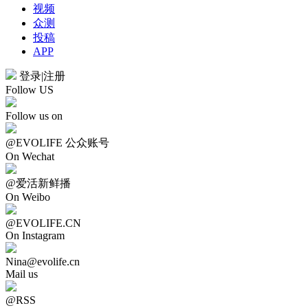
视频
众测
投稿
APP
登录
|
注册
Follow US
Follow us on
@EVOLIFE 公众账号
On Wechat
@爱活新鲜播
On Weibo
@EVOLIFE.CN
On Instagram
Nina@evolife.cn
Mail us
@RSS