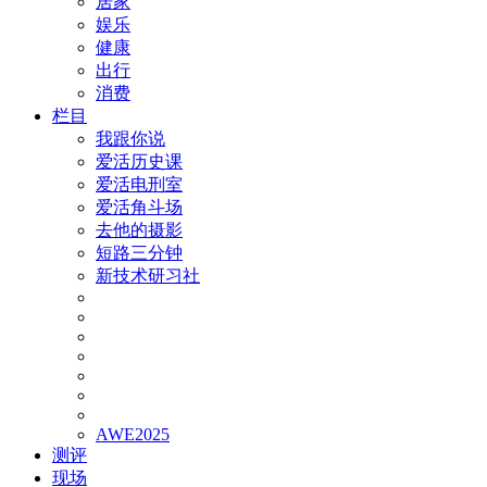
居家
娱乐
健康
出行
消费
栏目
我跟你说
爱活历史课
爱活电刑室
爱活角斗场
去他的摄影
短路三分钟
新技术研习社
AWE2025
测评
现场