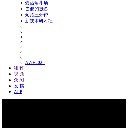
爱活角斗场
去他的摄影
短路三分钟
新技术研习社
AWE2025
测 评
视 频
众 测
投 稿
APP