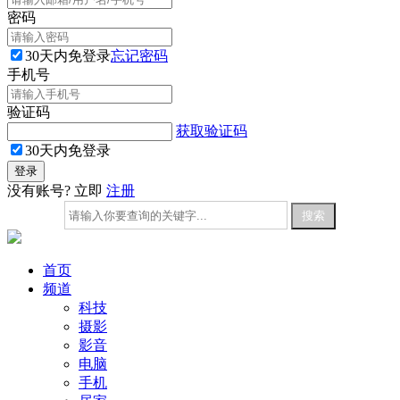
密码
30天内免登录
忘记密码
手机号
验证码
获取验证码
30天内免登录
没有账号? 立即
注册
首页
频道
科技
摄影
影音
电脑
手机