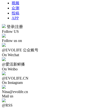
视频
众测
投稿
APP
登录
|
注册
Follow US
Follow us on
@EVOLIFE 公众账号
On Wechat
@爱活新鲜播
On Weibo
@EVOLIFE.CN
On Instagram
Nina@evolife.cn
Mail us
@RSS