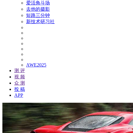
爱活角斗场
去他的摄影
短路三分钟
新技术研习社
AWE2025
测 评
视 频
众 测
投 稿
APP