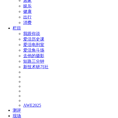
居家
娱乐
健康
出行
消费
栏目
我跟你说
爱活历史课
爱活电刑室
爱活角斗场
去他的摄影
短路三分钟
新技术研习社
AWE2025
测评
现场