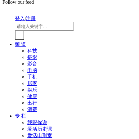
Follow our feed
登入
|
注册
频 道
科技
摄影
影音
电脑
手机
居家
娱乐
健康
出行
消费
专 栏
我跟你说
爱活历史课
爱活电刑室