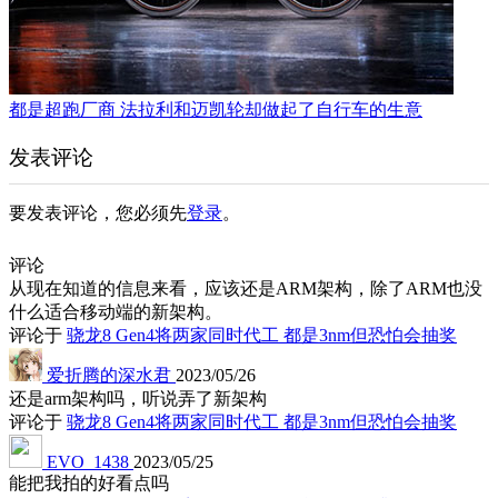
都是超跑厂商 法拉利和迈凯轮却做起了自行车的生意
发表评论
要发表评论，您必须先
登录
。
评论
从现在知道的信息来看，应该还是ARM架构，除了ARM也没
什么适合移动端的新架构。
评论于
骁龙8 Gen4将两家同时代工 都是3nm但恐怕会抽奖
爱折腾的深水君
2023/05/26
还是arm架构吗，听说弄了新架构
评论于
骁龙8 Gen4将两家同时代工 都是3nm但恐怕会抽奖
EVO_1438
2023/05/25
能把我拍的好看点吗