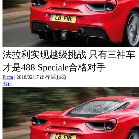
法拉利实现越级挑战 只有三神车
才是488 Speciale合格对手
Picca
|
2018/02/17 出行
1
0
出行