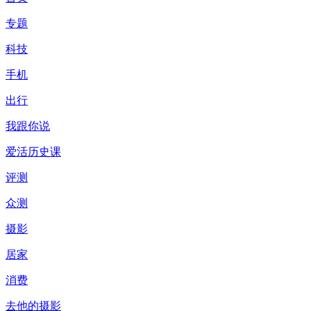
专题
科技
手机
出行
我跟你说
爱活历史课
评测
众测
摄影
居家
消费
去他的摄影