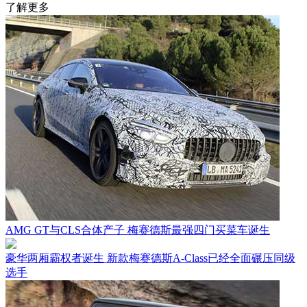
了解更多
AMG GT与CLS合体产子 梅赛德斯最强四门买菜车诞生
豪华两厢霸权者诞生 新款梅赛德斯A-Class已经全面碾压同级
选手