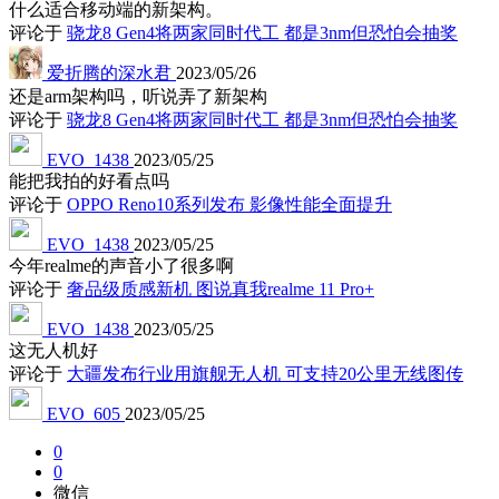
什么适合移动端的新架构。
评论于
骁龙8 Gen4将两家同时代工 都是3nm但恐怕会抽奖
爱折腾的深水君
2023/05/26
还是arm架构吗，听说弄了新架构
评论于
骁龙8 Gen4将两家同时代工 都是3nm但恐怕会抽奖
EVO_1438
2023/05/25
能把我拍的好看点吗
评论于
OPPO Reno10系列发布 影像性能全面提升
EVO_1438
2023/05/25
今年realme的声音小了很多啊
评论于
奢品级质感新机 图说真我realme 11 Pro+
EVO_1438
2023/05/25
这无人机好
评论于
大疆发布行业用旗舰无人机 可支持20公里无线图传
EVO_605
2023/05/25
0
0
微信