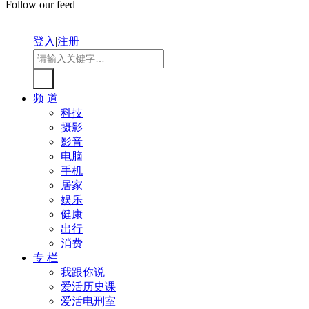
Follow our feed
登入
|
注册
频 道
科技
摄影
影音
电脑
手机
居家
娱乐
健康
出行
消费
专 栏
我跟你说
爱活历史课
爱活电刑室