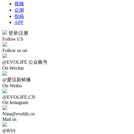
视频
众测
投稿
APP
登录
|
注册
Follow US
Follow us on
@EVOLIFE 公众账号
On Wechat
@爱活新鲜播
On Weibo
@EVOLIFE.CN
On Instagram
Nina@evolife.cn
Mail us
@RSS