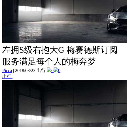
左拥S级右抱大G 梅赛德斯订阅
服务满足每个人的梅奔梦
Picca
|
2018/03/23 出行
0
0
出行