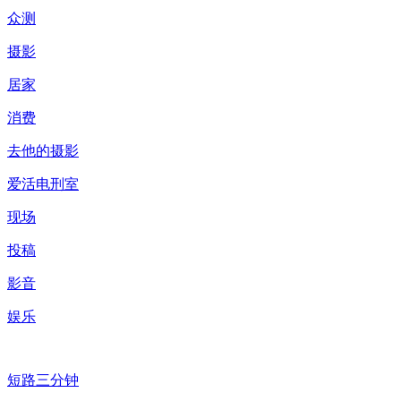
众测
摄影
居家
消费
去他的摄影
爱活电刑室
现场
投稿
影音
娱乐
短路三分钟