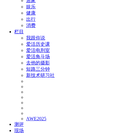
居家
娱乐
健康
出行
消费
栏目
我跟你说
爱活历史课
爱活电刑室
爱活角斗场
去他的摄影
短路三分钟
新技术研习社
AWE2025
测评
现场