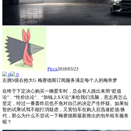
Picca
2018/03/23
0
0
左拥S级右抱大G 梅赛德斯订阅服务满足每个人的梅奔梦
在终于下定决心购买一辆爱车时，总会有人跳出来用“贬值
论”、“性价比论”、“加钱上XX论”来给我们洗脑，意志再怎么
坚定，经过一番轰炸后也不免对自己的决定产生怀疑。如果短
暂的试乘试驾不能打消疑虑，又害怕车在购入后迅速贬值/换
代，那么为什么不尝试一下梅赛德斯最新推出的包年租车服务
呢？