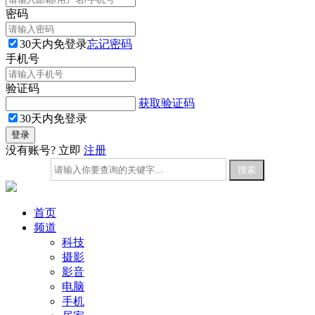
密码
30天内免登录
忘记密码
手机号
验证码
获取验证码
30天内免登录
没有账号? 立即
注册
首页
频道
科技
摄影
影音
电脑
手机