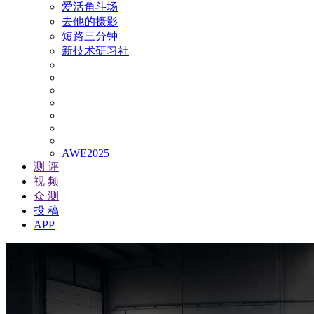
爱活角斗场
去他的摄影
短路三分钟
新技术研习社
AWE2025
测 评
视 频
众 测
投 稿
APP