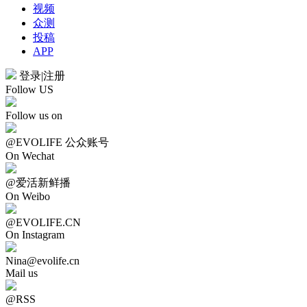
视频
众测
投稿
APP
登录
|
注册
Follow US
Follow us on
@EVOLIFE 公众账号
On Wechat
@爱活新鲜播
On Weibo
@EVOLIFE.CN
On Instagram
Nina@evolife.cn
Mail us
@RSS