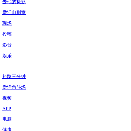
去他的摄影
爱活电刑室
现场
投稿
影音
娱乐
短路三分钟
爱活角斗场
视频
APP
电脑
健康