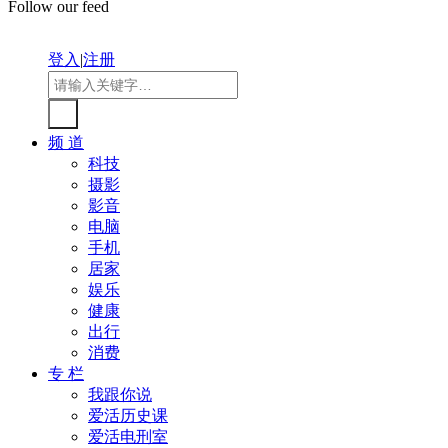
Follow our feed
登入
|
注册
频 道
科技
摄影
影音
电脑
手机
居家
娱乐
健康
出行
消费
专 栏
我跟你说
爱活历史课
爱活电刑室