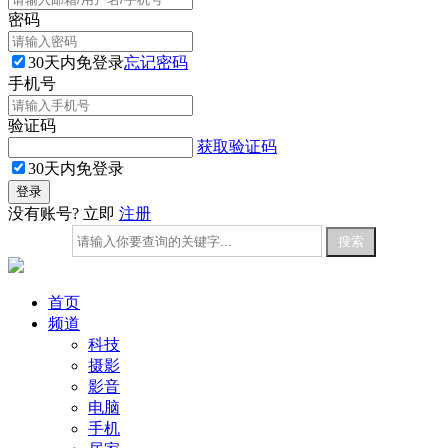
密码
30天内免登录
忘记密码
手机号
验证码
获取验证码
30天内免登录
没有账号? 立即
注册
首页
频道
科技
摄影
影音
电脑
手机