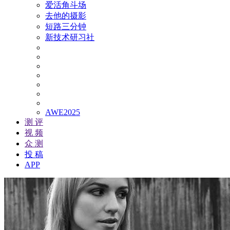
爱活角斗场
去他的摄影
短路三分钟
新技术研习社
AWE2025
测 评
视 频
众 测
投 稿
APP