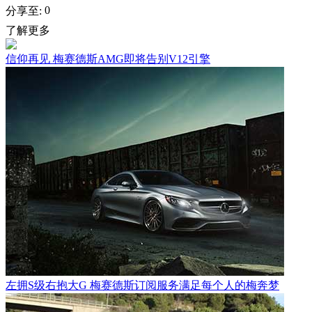
0
分享至:
了解更多
信仰再见 梅赛德斯AMG即将告别V12引擎
左拥S级右抱大G 梅赛德斯订阅服务满足每个人的梅奔梦