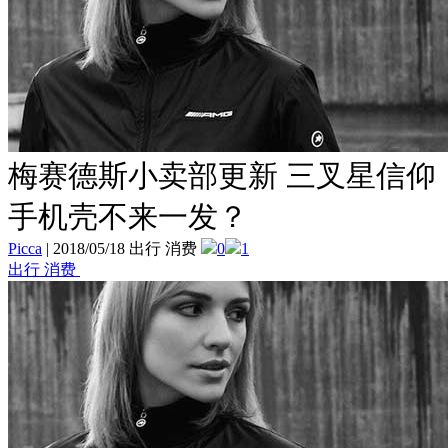
梅赛德斯小卖部更新 三叉星信仰
手机壳不来一发？
Picca
|
2018/05/18 出行 消费
0
1
出行 消费