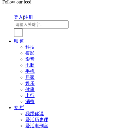
Follow our feed
登入
|
注册
频 道
科技
摄影
影音
电脑
手机
居家
娱乐
健康
出行
消费
专 栏
我跟你说
爱活历史课
爱活电刑室