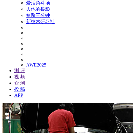
爱活角斗场
去他的摄影
短路三分钟
新技术研习社
AWE2025
测 评
视 频
众 测
投 稿
APP