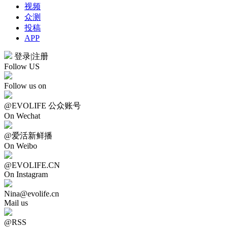
视频
众测
投稿
APP
登录
|
注册
Follow US
Follow us on
@EVOLIFE 公众账号
On Wechat
@爱活新鲜播
On Weibo
@EVOLIFE.CN
On Instagram
Nina@evolife.cn
Mail us
@RSS