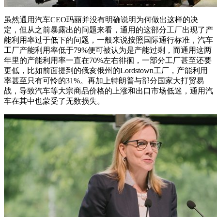
虽然通用汽车CEO玛丽并没有明确说明为何做出这样的决
定，但从之前暴露出的问题来看，通用的这部分工厂出现了产
能利用率过于低下的问题，一般来说按照国际通行标准，汽车
工厂产能利用率低于79%便可被认为是产能过剩，而通用这两
年里的产能利用率一直在70%左右徘徊，一部分工厂甚至还要
更低，比如前面提到的俄亥俄州的Lordstown工厂，产能利用
率甚至只有可怜的31%。再加上特朗普与部分国家大打贸易
战，导致汽车等大宗商品价格的上涨和出口市场低迷，通用汽
车在其中也蒙受了无数损失。