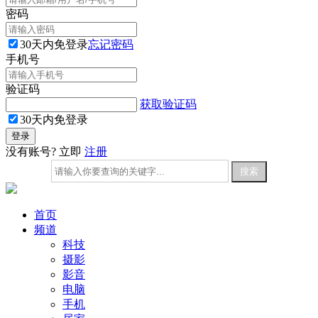
密码
30天内免登录
忘记密码
手机号
验证码
获取验证码
30天内免登录
没有账号? 立即
注册
首页
频道
科技
摄影
影音
电脑
手机