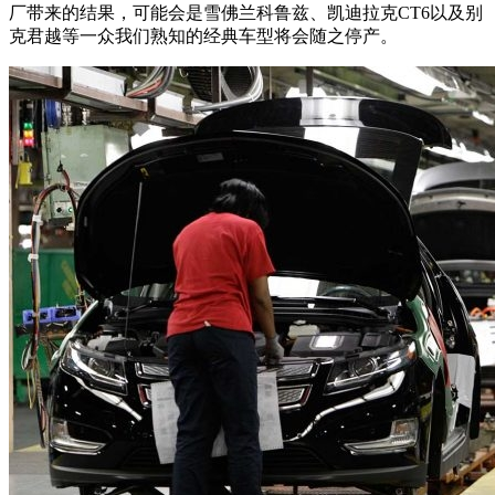
厂带来的结果，可能会是雪佛兰科鲁兹、凯迪拉克CT6以及别
克君越等一众我们熟知的经典车型将会随之停产。