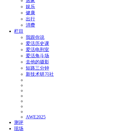
居家
娱乐
健康
出行
消费
栏目
我跟你说
爱活历史课
爱活电刑室
爱活角斗场
去他的摄影
短路三分钟
新技术研习社
AWE2025
测评
现场