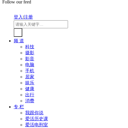
Follow our feed
登入
|
注册
频 道
科技
摄影
影音
电脑
手机
居家
娱乐
健康
出行
消费
专 栏
我跟你说
爱活历史课
爱活电刑室