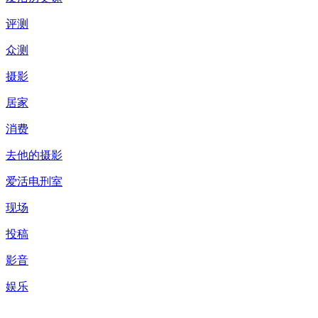
评测
众测
摄影
居家
消费
去他的摄影
爱活电刑室
现场
投稿
影音
娱乐