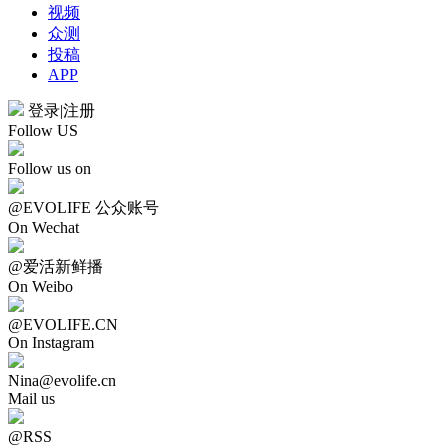
视频
众测
投稿
APP
登录
|
注册
Follow US
Follow us on
@EVOLIFE 公众账号
On Wechat
@爱活新鲜播
On Weibo
@EVOLIFE.CN
On Instagram
Nina@evolife.cn
Mail us
@RSS