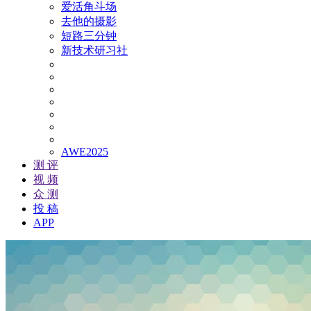
爱活角斗场
去他的摄影
短路三分钟
新技术研习社
AWE2025
测 评
视 频
众 测
投 稿
APP