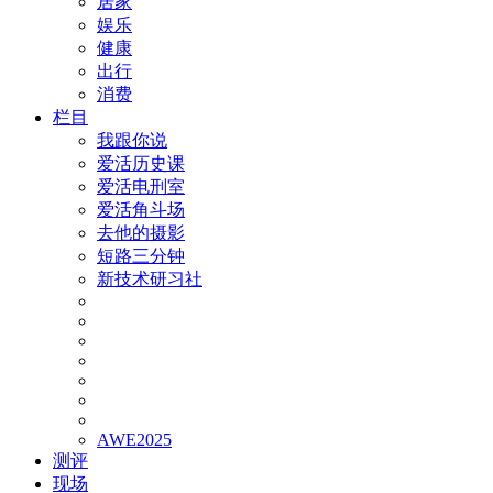
居家
娱乐
健康
出行
消费
栏目
我跟你说
爱活历史课
爱活电刑室
爱活角斗场
去他的摄影
短路三分钟
新技术研习社
AWE2025
测评
现场