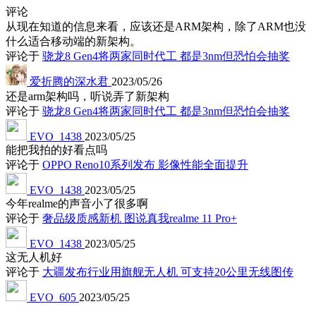
评论
从现在知道的信息来看，应该还是ARM架构，除了ARM也没
什么适合移动端的新架构。
评论于
骁龙8 Gen4将两家同时代工 都是3nm但恐怕会抽奖
爱折腾的深水君
2023/05/26
还是arm架构吗，听说弄了新架构
评论于
骁龙8 Gen4将两家同时代工 都是3nm但恐怕会抽奖
EVO_1438
2023/05/25
能把我拍的好看点吗
评论于
OPPO Reno10系列发布 影像性能全面提升
EVO_1438
2023/05/25
今年realme的声音小了很多啊
评论于
奢品级质感新机 图说真我realme 11 Pro+
EVO_1438
2023/05/25
这无人机好
评论于
大疆发布行业用旗舰无人机 可支持20公里无线图传
EVO_605
2023/05/25