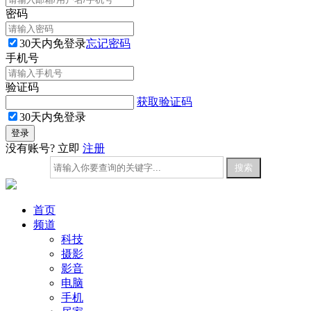
密码
30天内免登录
忘记密码
手机号
验证码
获取验证码
30天内免登录
没有账号? 立即
注册
首页
频道
科技
摄影
影音
电脑
手机