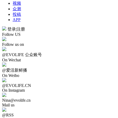
视频
众测
投稿
APP
登录
|
注册
Follow US
Follow us on
@EVOLIFE 公众账号
On Wechat
@爱活新鲜播
On Weibo
@EVOLIFE.CN
On Instagram
Nina@evolife.cn
Mail us
@RSS