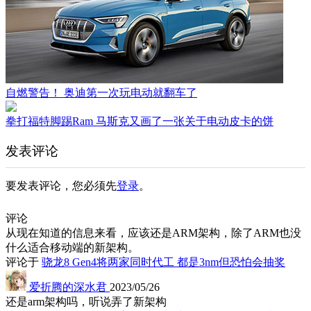
自燃警告！ 奥迪第一次玩电动就翻车了
拳打福特脚踢Ram 马斯克又画了一张关于电动皮卡的饼
发表评论
要发表评论，您必须先
登录
。
评论
从现在知道的信息来看，应该还是ARM架构，除了ARM也没
什么适合移动端的新架构。
评论于
骁龙8 Gen4将两家同时代工 都是3nm但恐怕会抽奖
爱折腾的深水君
2023/05/26
还是arm架构吗，听说弄了新架构