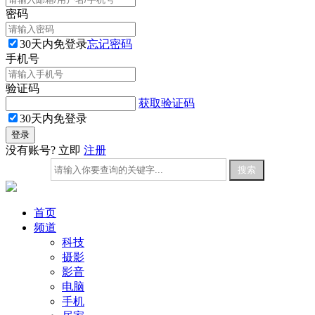
密码
30天内免登录
忘记密码
手机号
验证码
获取验证码
30天内免登录
没有账号? 立即
注册
首页
频道
科技
摄影
影音
电脑
手机