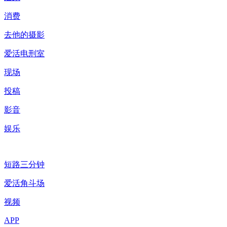
消费
去他的摄影
爱活电刑室
现场
投稿
影音
娱乐
短路三分钟
爱活角斗场
视频
APP