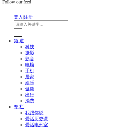
Follow our feed
登入
|
注册
频 道
科技
摄影
影音
电脑
手机
居家
娱乐
健康
出行
消费
专 栏
我跟你说
爱活历史课
爱活电刑室