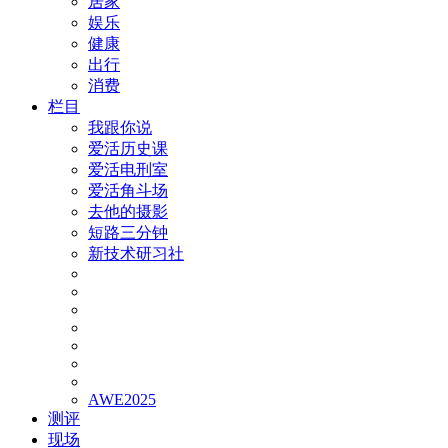
居家
娱乐
健康
出行
消费
栏目
我跟你说
爱活历史课
爱活电刑室
爱活角斗场
去他的摄影
短路三分钟
新技术研习社
AWE2025
测评
现场