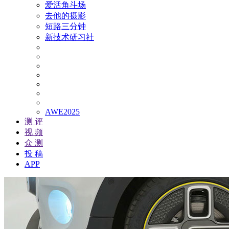
爱活角斗场
去他的摄影
短路三分钟
新技术研习社
AWE2025
测 评
视 频
众 测
投 稿
APP