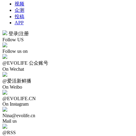
视频
众测
投稿
APP
登录
|
注册
Follow US
Follow us on
@EVOLIFE 公众账号
On Wechat
@爱活新鲜播
On Weibo
@EVOLIFE.CN
On Instagram
Nina@evolife.cn
Mail us
@RSS