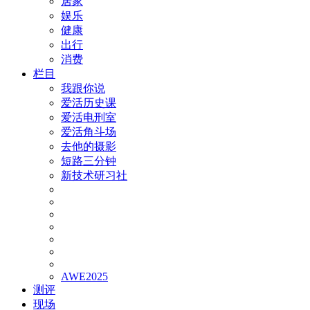
居家
娱乐
健康
出行
消费
栏目
我跟你说
爱活历史课
爱活电刑室
爱活角斗场
去他的摄影
短路三分钟
新技术研习社
AWE2025
测评
现场