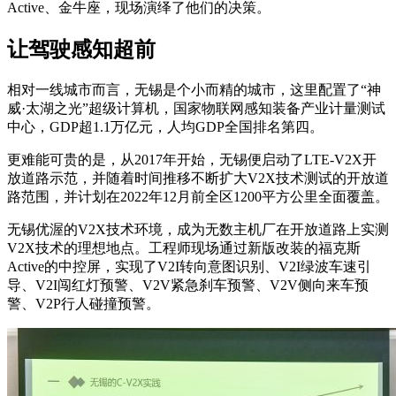
Active、金牛座，现场演绎了他们的决策。
让驾驶感知超前
相对一线城市而言，无锡是个小而精的城市，这里配置了“神
威·太湖之光”超级计算机，国家物联网感知装备产业计量测试
中心，GDP超1.1万亿元，人均GDP全国排名第四。
更难能可贵的是，从2017年开始，无锡便启动了LTE-V2X开
放道路示范，并随着时间推移不断扩大V2X技术测试的开放道
路范围，并计划在2022年12月前全区1200平方公里全面覆盖。
无锡优渥的V2X技术环境，成为无数主机厂在开放道路上实测
V2X技术的理想地点。工程师现场通过新版改装的福克斯
Active的中控屏，实现了V2I转向意图识别、V2I绿波车速引
导、V2I闯红灯预警、V2V紧急刹车预警、V2V侧向来车预
警、V2P行人碰撞预警。