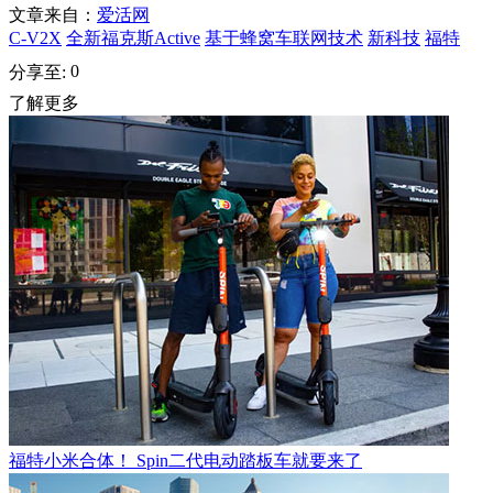
文章来自：
爱活网
C-V2X
全新福克斯Active
基于蜂窝车联网技术
新科技
福特
0
分享至:
了解更多
福特小米合体！ Spin二代电动踏板车就要来了