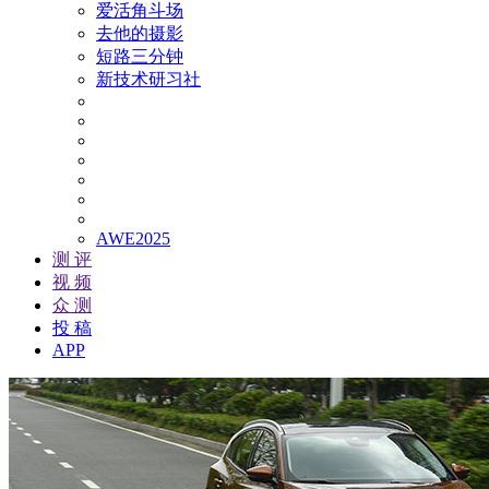
爱活角斗场
去他的摄影
短路三分钟
新技术研习社
AWE2025
测 评
视 频
众 测
投 稿
APP