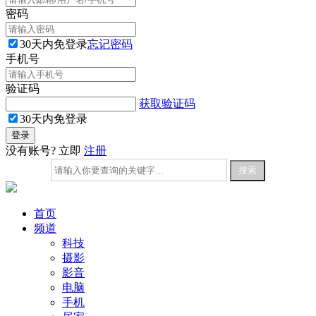
密码
30天内免登录
忘记密码
手机号
验证码
获取验证码
30天内免登录
没有账号? 立即
注册
首页
频道
科技
摄影
影音
电脑
手机