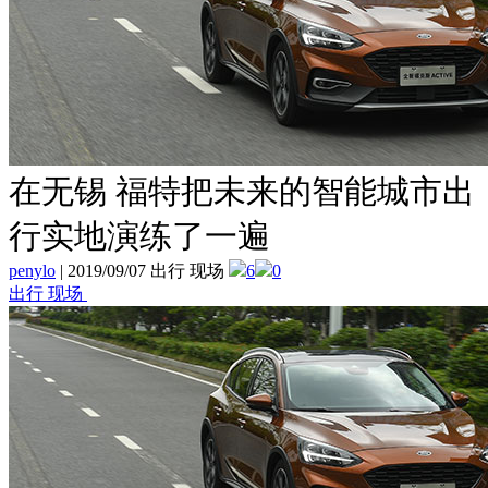
在无锡 福特把未来的智能城市出
行实地演练了一遍
penylo
|
2019/09/07 出行 现场
6
0
出行 现场