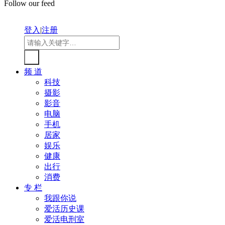
Follow our feed
登入
|
注册
频 道
科技
摄影
影音
电脑
手机
居家
娱乐
健康
出行
消费
专 栏
我跟你说
爱活历史课
爱活电刑室