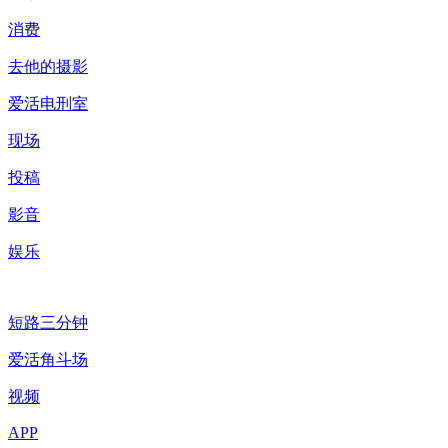
消费
去他的摄影
爱活电刑室
现场
投稿
影音
娱乐
短路三分钟
爱活角斗场
视频
APP