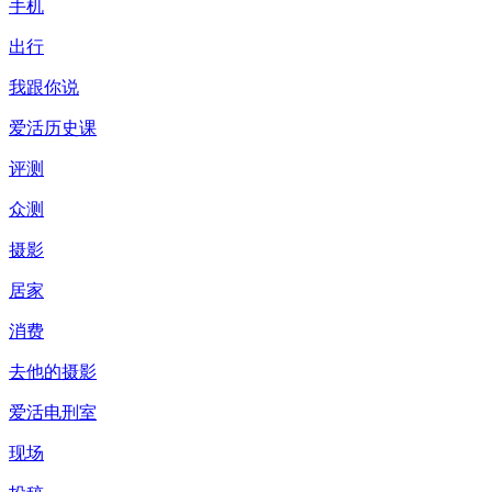
手机
出行
我跟你说
爱活历史课
评测
众测
摄影
居家
消费
去他的摄影
爱活电刑室
现场