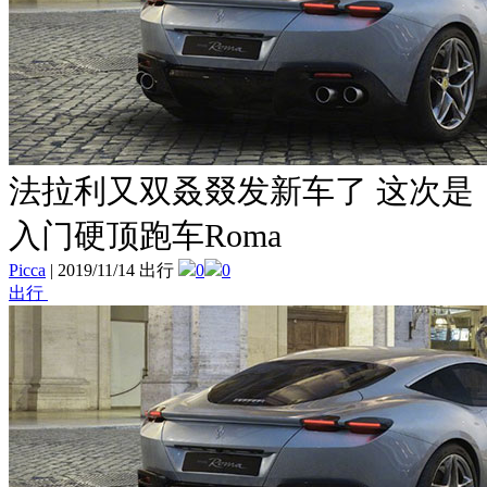
法拉利又双叒叕发新车了 这次是
入门硬顶跑车Roma
Picca
|
2019/11/14 出行
0
0
出行