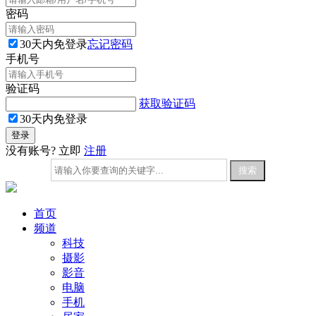
密码
30天内免登录
忘记密码
手机号
验证码
获取验证码
30天内免登录
没有账号? 立即
注册
首页
频道
科技
摄影
影音
电脑
手机