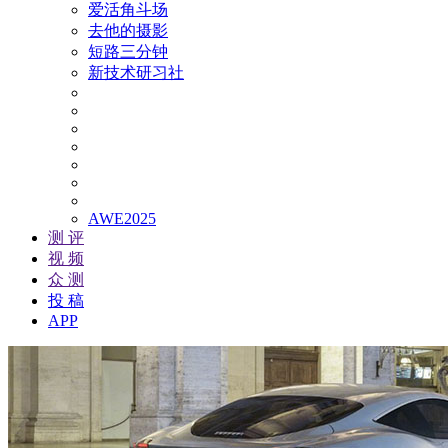
爱活角斗场
去他的摄影
短路三分钟
新技术研习社
AWE2025
测 评
视 频
众 测
投 稿
APP