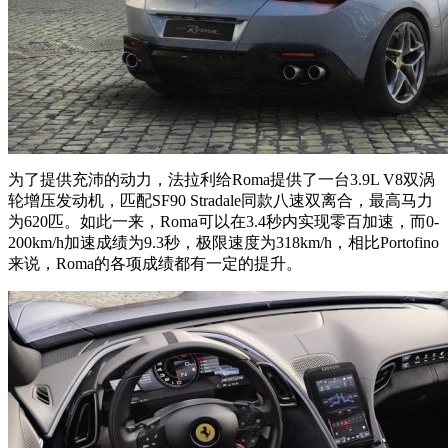
为了提供充沛的动力，法拉利给Roma提供了一台3.9L V8双涡
轮增压发动机，匹配SF90 Stradale同款八速双离合，最高马力
为620匹。如此一来，Roma可以在3.4秒内实现零百加速，而0-
200km/h加速成绩为9.3秒，极限速度为318km/h，相比Portofino
来说，Roma的各项成绩都有一定的提升。