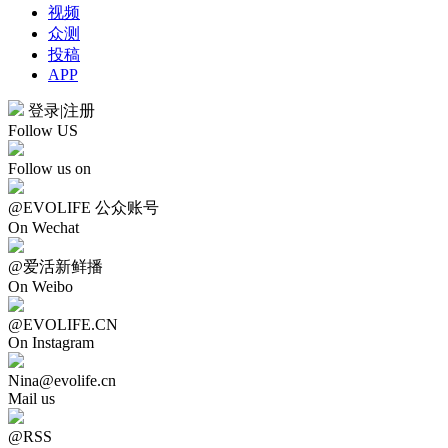
视频
众测
投稿
APP
登录
|
注册
Follow US
Follow us on
@EVOLIFE 公众账号
On Wechat
@爱活新鲜播
On Weibo
@EVOLIFE.CN
On Instagram
Nina@evolife.cn
Mail us
@RSS