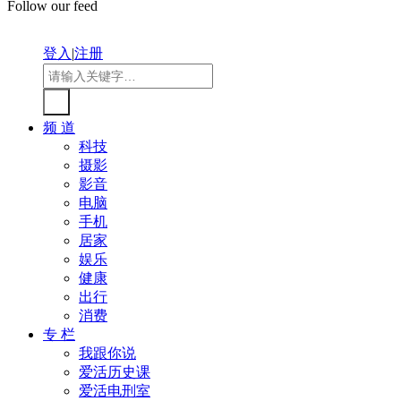
Follow our feed
登入
|
注册
频 道
科技
摄影
影音
电脑
手机
居家
娱乐
健康
出行
消费
专 栏
我跟你说
爱活历史课
爱活电刑室