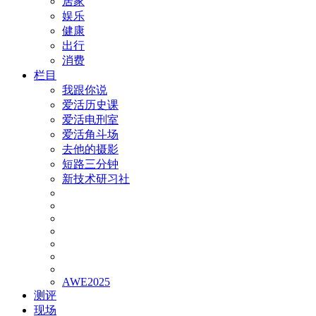
居家
娱乐
健康
出行
消费
栏目
我跟你说
爱活历史课
爱活电刑室
爱活角斗场
去他的摄影
短路三分钟
新技术研习社
AWE2025
测评
现场