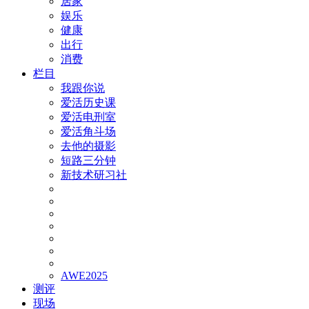
居家
娱乐
健康
出行
消费
栏目
我跟你说
爱活历史课
爱活电刑室
爱活角斗场
去他的摄影
短路三分钟
新技术研习社
AWE2025
测评
现场