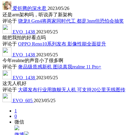
爱折腾的深水君
2023/05/26
还是arm架构吗，听说弄了新架构
评论于
骁龙8 Gen4将两家同时代工 都是3nm但恐怕会抽奖
EVO_1438
2023/05/25
能把我拍的好看点吗
评论于
OPPO Reno10系列发布 影像性能全面提升
EVO_1438
2023/05/25
今年realme的声音小了很多啊
评论于
奢品级质感新机 图说真我realme 11 Pro+
EVO_1438
2023/05/25
这无人机好
评论于
大疆发布行业用旗舰无人机 可支持20公里无线图传
EVO_605
2023/05/25
1
0
微信
微博