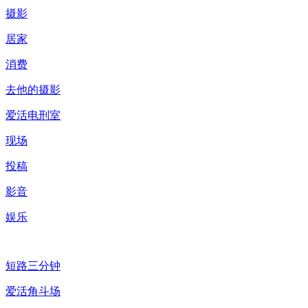
摄影
居家
消费
去他的摄影
爱活电刑室
现场
投稿
影音
娱乐
短路三分钟
爱活角斗场