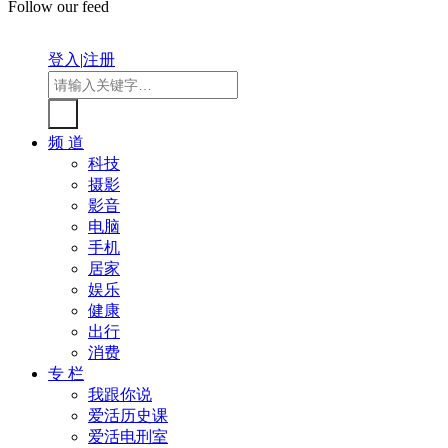
Follow our feed
登入
|
注册
频 道
科技
摄影
影音
电脑
手机
居家
娱乐
健康
出行
消费
专 栏
我跟你说
爱活历史课
爱活电刑室