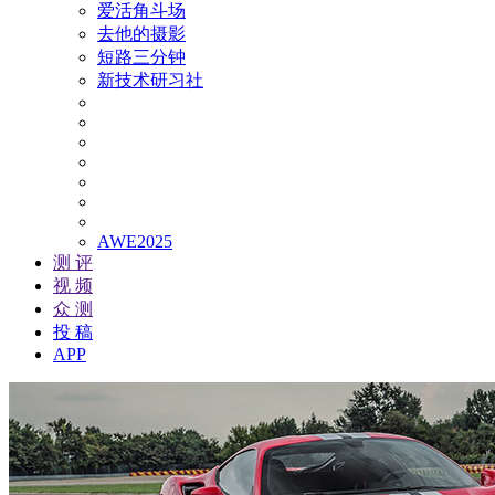
爱活角斗场
去他的摄影
短路三分钟
新技术研习社
AWE2025
测 评
视 频
众 测
投 稿
APP