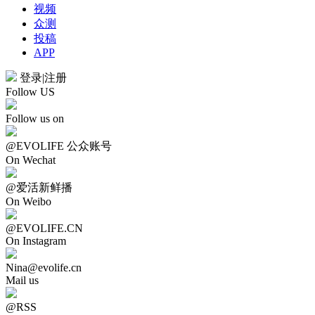
视频
众测
投稿
APP
登录
|
注册
Follow US
Follow us on
@EVOLIFE 公众账号
On Wechat
@爱活新鲜播
On Weibo
@EVOLIFE.CN
On Instagram
Nina@evolife.cn
Mail us
@RSS