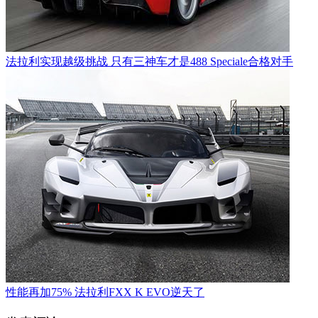
法拉利实现越级挑战 只有三神车才是488 Speciale合格对手
性能再加75% 法拉利FXX K EVO逆天了