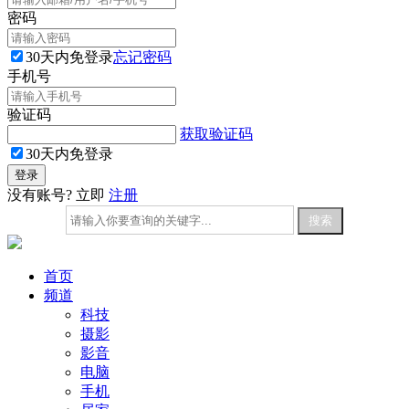
密码
30天内免登录
忘记密码
手机号
验证码
获取验证码
30天内免登录
没有账号? 立即
注册
首页
频道
科技
摄影
影音
电脑
手机