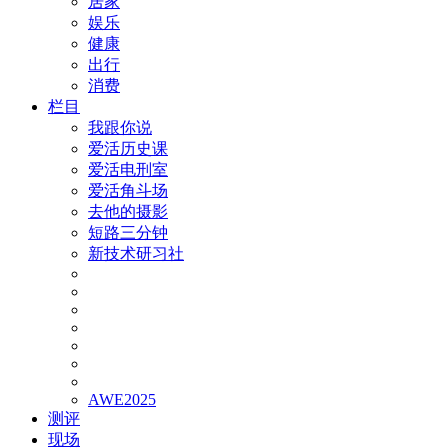
居家
娱乐
健康
出行
消费
栏目
我跟你说
爱活历史课
爱活电刑室
爱活角斗场
去他的摄影
短路三分钟
新技术研习社
AWE2025
测评
现场