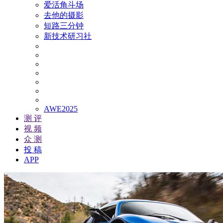
爱活角斗场
去他的摄影
短路三分钟
新技术研习社
AWE2025
测 评
视 频
众 测
投 稿
APP