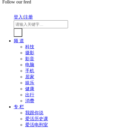
Follow our feed
登入
|
注册
频 道
科技
摄影
影音
电脑
手机
居家
娱乐
健康
出行
消费
专 栏
我跟你说
爱活历史课
爱活电刑室