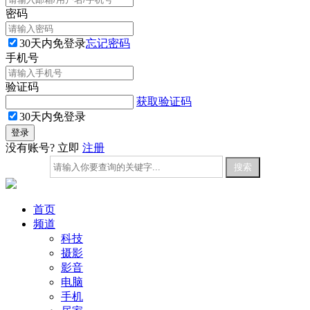
密码
30天内免登录
忘记密码
手机号
验证码
获取验证码
30天内免登录
没有账号? 立即
注册
首页
频道
科技
摄影
影音
电脑
手机