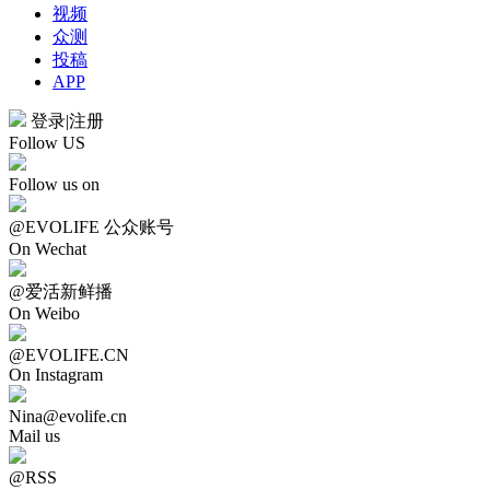
视频
众测
投稿
APP
登录
|
注册
Follow US
Follow us on
@EVOLIFE 公众账号
On Wechat
@爱活新鲜播
On Weibo
@EVOLIFE.CN
On Instagram
Nina@evolife.cn
Mail us
@RSS