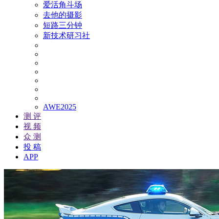
爱活角斗场
去他的摄影
短路三分钟
新技术研习社
AWE2025
测 评
视 频
众 测
投 稿
APP