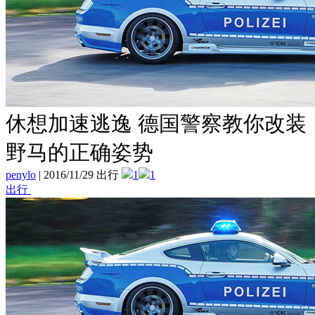
休想加速逃逸 德国警察教你改装
野马的正确姿势
penylo
|
2016/11/29 出行
1
1
出行