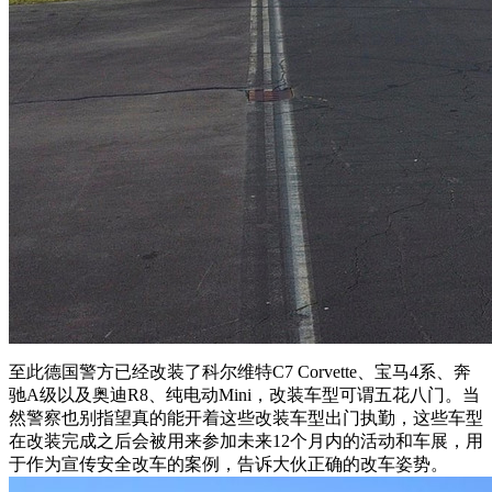
至此德国警方已经改装了科尔维特C7 Corvette、宝马4系、奔
驰A级以及奥迪R8、纯电动Mini，改装车型可谓五花八门。当
然警察也别指望真的能开着这些改装车型出门执勤，这些车型
在改装完成之后会被用来参加未来12个月内的活动和车展，用
于作为宣传安全改车的案例，告诉大伙正确的改车姿势。