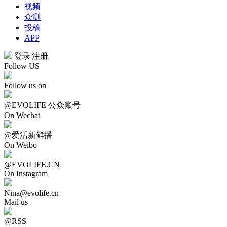
视频
众测
投稿
APP
登录
|
注册
Follow US
Follow us on
@EVOLIFE 公众账号
On Wechat
@爱活新鲜播
On Weibo
@EVOLIFE.CN
On Instagram
Nina@evolife.cn
Mail us
@RSS