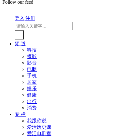
Follow our feed
登入
|
注册
频 道
科技
摄影
影音
电脑
手机
居家
娱乐
健康
出行
消费
专 栏
我跟你说
爱活历史课
爱活电刑室