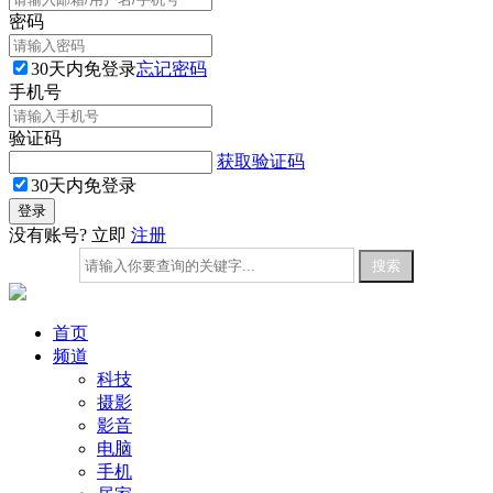
密码
30天内免登录
忘记密码
手机号
验证码
获取验证码
30天内免登录
没有账号? 立即
注册
首页
频道
科技
摄影
影音
电脑
手机