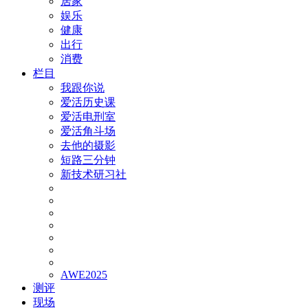
居家
娱乐
健康
出行
消费
栏目
我跟你说
爱活历史课
爱活电刑室
爱活角斗场
去他的摄影
短路三分钟
新技术研习社
AWE2025
测评
现场