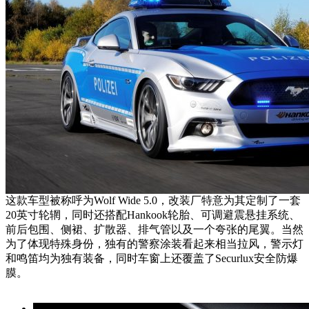
这款车型被称呼为Wolf Wide 5.0，改装厂特意为其定制了一套
20英寸轮辋，同时还搭配Hankook轮胎、可调避震悬挂系统、
前后包围、侧裙、扩散器、排气管以及一个夸张的尾翼。当然
为了体现特殊身份，独有的警察涂装看起来相当拉风，警示灯
和鸣笛均为独有装备，同时车窗上还覆盖了Securlux安全防爆
膜。