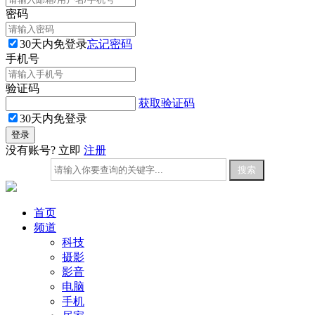
密码
30天内免登录
忘记密码
手机号
验证码
获取验证码
30天内免登录
没有账号? 立即
注册
首页
频道
科技
摄影
影音
电脑
手机