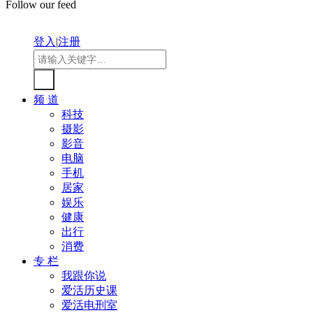
Follow our feed
登入
|
注册
频 道
科技
摄影
影音
电脑
手机
居家
娱乐
健康
出行
消费
专 栏
我跟你说
爱活历史课
爱活电刑室