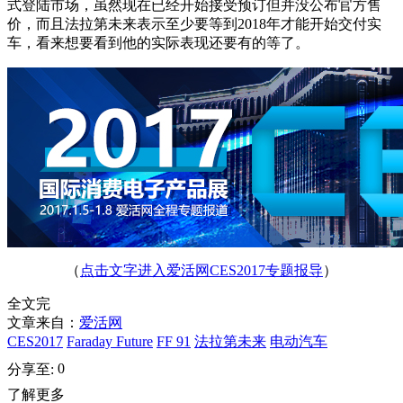
式登陆市场，虽然现在已经开始接受预订但并没公布官方售
价，而且法拉第未来表示至少要等到2018年才能开始交付实
车，看来想要看到他的实际表现还要有的等了。
（
点击文字进入爱活网CES2017专题报导
）
全文完
文章来自：
爱活网
CES2017
Faraday Future
FF 91
法拉第未来
电动汽车
0
分享至:
了解更多