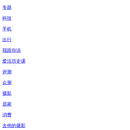
专题
科技
手机
出行
我跟你说
爱活历史课
评测
众测
摄影
居家
消费
去他的摄影