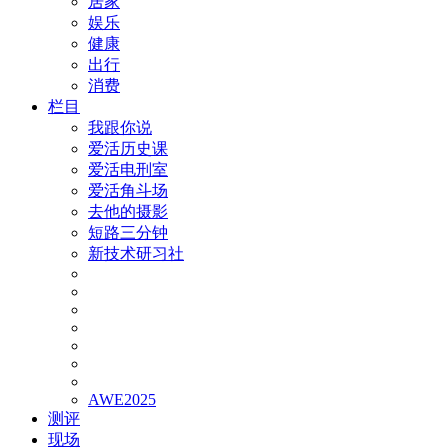
居家
娱乐
健康
出行
消费
栏目
我跟你说
爱活历史课
爱活电刑室
爱活角斗场
去他的摄影
短路三分钟
新技术研习社
AWE2025
测评
现场