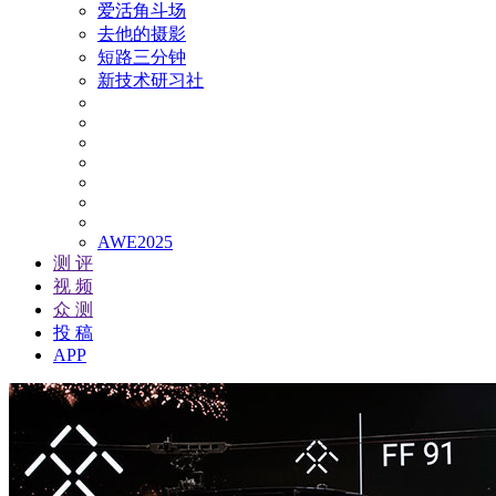
爱活角斗场
去他的摄影
短路三分钟
新技术研习社
AWE2025
测 评
视 频
众 测
投 稿
APP