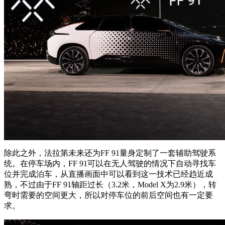
除此之外，法拉第未来还为FF 91量身定制了一套辅助驾驶系
统。在停车场内，FF 91可以在无人驾驶的情况下自动寻找车
位并完成泊车，从直播画面中可以看到这一技术已经趋近成
熟，不过由于FF 91轴距过长（3.2米，Model X为2.9米），转
弯时需要的空间更大，所以对停车位的前后空间也有一定要
求。