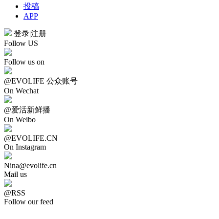
投稿
APP
登录
|
注册
Follow US
Follow us on
@EVOLIFE 公众账号
On Wechat
@爱活新鲜播
On Weibo
@EVOLIFE.CN
On Instagram
Nina@evolife.cn
Mail us
@RSS
Follow our feed