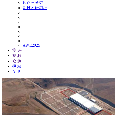
短路三分钟
新技术研习社
AWE2025
测 评
视 频
众 测
投 稿
APP