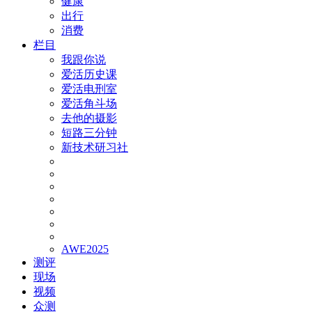
健康
出行
消费
栏目
我跟你说
爱活历史课
爱活电刑室
爱活角斗场
去他的摄影
短路三分钟
新技术研习社
AWE2025
测评
现场
视频
众测