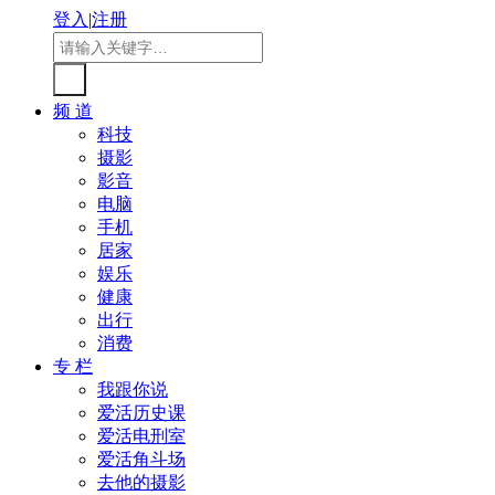
登入
|
注册
频 道
科技
摄影
影音
电脑
手机
居家
娱乐
健康
出行
消费
专 栏
我跟你说
爱活历史课
爱活电刑室
爱活角斗场
去他的摄影