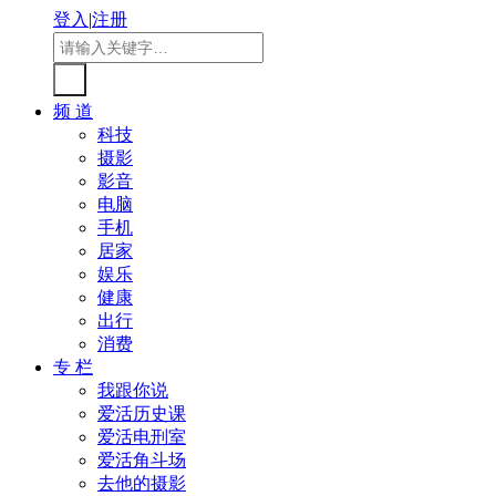
登入
|
注册
频 道
科技
摄影
影音
电脑
手机
居家
娱乐
健康
出行
消费
专 栏
我跟你说
爱活历史课
爱活电刑室
爱活角斗场
去他的摄影