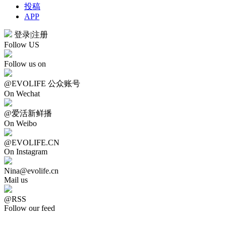
投稿
APP
登录
|
注册
Follow US
Follow us on
@EVOLIFE 公众账号
On Wechat
@爱活新鲜播
On Weibo
@EVOLIFE.CN
On Instagram
Nina@evolife.cn
Mail us
@RSS
Follow our feed