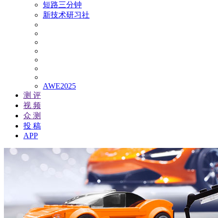
短路三分钟
新技术研习社
AWE2025
测 评
视 频
众 测
投 稿
APP