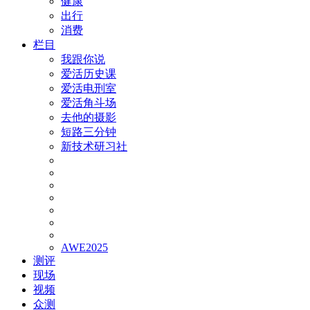
健康
出行
消费
栏目
我跟你说
爱活历史课
爱活电刑室
爱活角斗场
去他的摄影
短路三分钟
新技术研习社
AWE2025
测评
现场
视频
众测