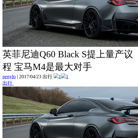
英菲尼迪Q60 Black S提上量产议
程 宝马M4是最大对手
penylo
|
2017/04/23 出行
1
1
出行