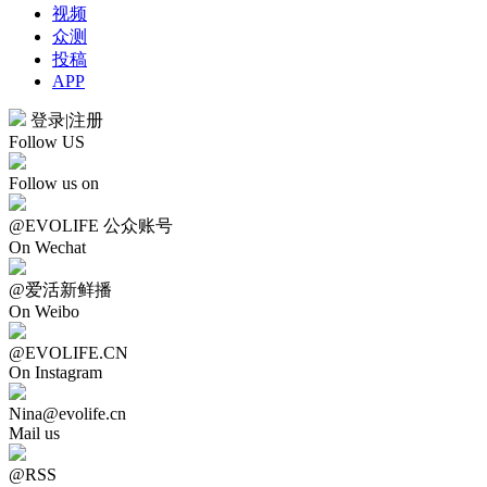
视频
众测
投稿
APP
登录
|
注册
Follow US
Follow us on
@EVOLIFE 公众账号
On Wechat
@爱活新鲜播
On Weibo
@EVOLIFE.CN
On Instagram
Nina@evolife.cn
Mail us
@RSS