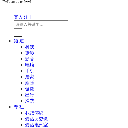
Follow our feed
登入
|
注册
频 道
科技
摄影
影音
电脑
手机
居家
娱乐
健康
出行
消费
专 栏
我跟你说
爱活历史课
爱活电刑室