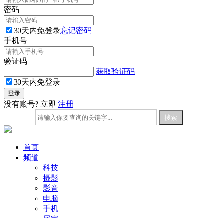
密码
30天内免登录
忘记密码
手机号
验证码
获取验证码
30天内免登录
没有账号? 立即
注册
首页
频道
科技
摄影
影音
电脑
手机