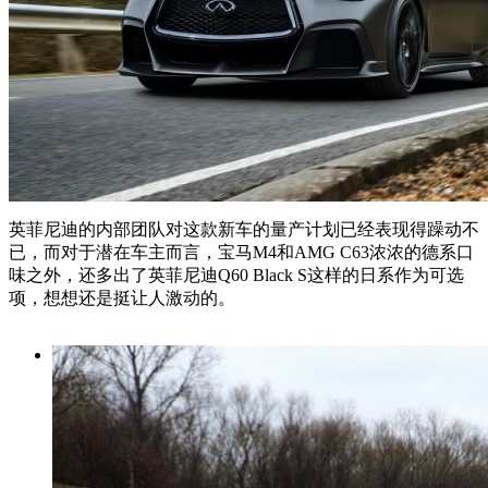
英菲尼迪的内部团队对这款新车的量产计划已经表现得躁动不
已，而对于潜在车主而言，宝马M4和AMG C63浓浓的德系口
味之外，还多出了英菲尼迪Q60 Black S这样的日系作为可选
项，想想还是挺让人激动的。