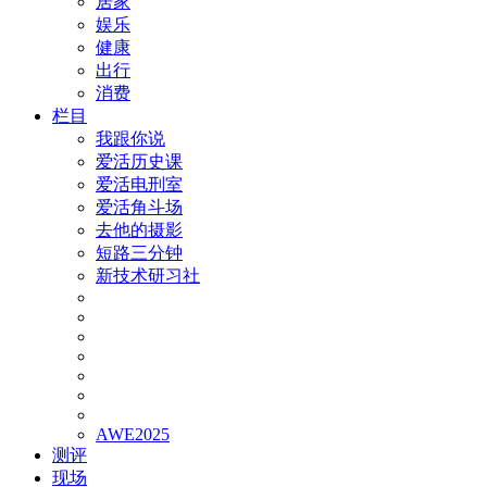
居家
娱乐
健康
出行
消费
栏目
我跟你说
爱活历史课
爱活电刑室
爱活角斗场
去他的摄影
短路三分钟
新技术研习社
AWE2025
测评
现场