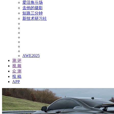
爱活角斗场
去他的摄影
短路三分钟
新技术研习社
AWE2025
测 评
视 频
众 测
投 稿
APP