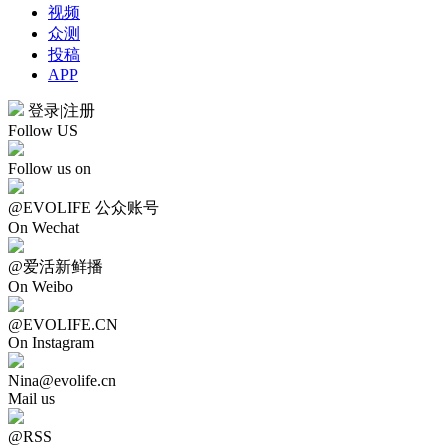
视频
众测
投稿
APP
登录
|
注册
Follow US
Follow us on
@EVOLIFE 公众账号
On Wechat
@爱活新鲜播
On Weibo
@EVOLIFE.CN
On Instagram
Nina@evolife.cn
Mail us
@RSS