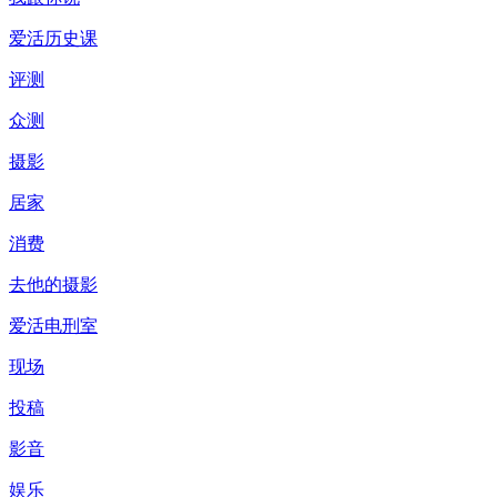
爱活历史课
评测
众测
摄影
居家
消费
去他的摄影
爱活电刑室
现场
投稿
影音
娱乐