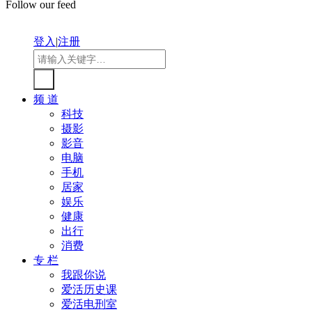
Follow our feed
登入
|
注册
频 道
科技
摄影
影音
电脑
手机
居家
娱乐
健康
出行
消费
专 栏
我跟你说
爱活历史课
爱活电刑室