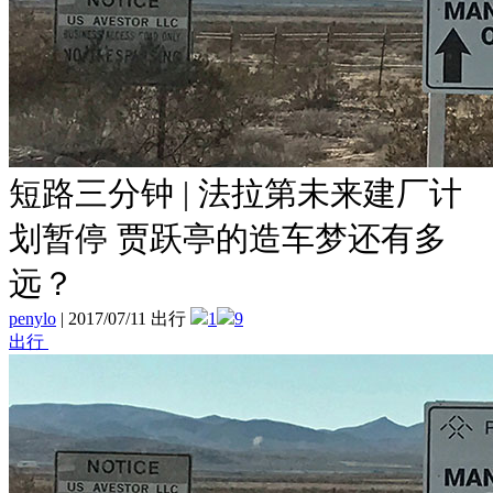
短路三分钟 | 法拉第未来建厂计
划暂停 贾跃亭的造车梦还有多
远？
penylo
|
2017/07/11 出行
1
9
出行