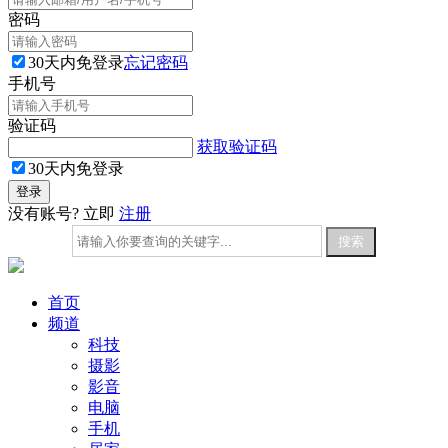
密码
30天内免登录
忘记密码
手机号
验证码
获取验证码
30天内免登录
没有账号? 立即
注册
首页
频道
科技
摄影
影音
电脑
手机