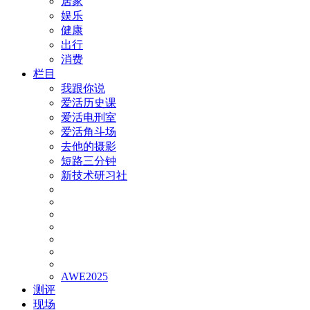
居家
娱乐
健康
出行
消费
栏目
我跟你说
爱活历史课
爱活电刑室
爱活角斗场
去他的摄影
短路三分钟
新技术研习社
AWE2025
测评
现场