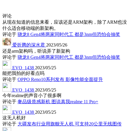
评论
从现在知道的信息来看，应该还是ARM架构，除了ARM也没
什么适合移动端的新架构。
评论于
骁龙8 Gen4将两家同时代工 都是3nm但恐怕会抽奖
爱折腾的深水君
2023/05/26
还是arm架构吗，听说弄了新架构
评论于
骁龙8 Gen4将两家同时代工 都是3nm但恐怕会抽奖
EVO_1438
2023/05/25
能把我拍的好看点吗
评论于
OPPO Reno10系列发布 影像性能全面提升
EVO_1438
2023/05/25
今年realme的声音小了很多啊
评论于
奢品级质感新机 图说真我realme 11 Pro+
EVO_1438
2023/05/25
这无人机好
评论于
大疆发布行业用旗舰无人机 可支持20公里无线图传