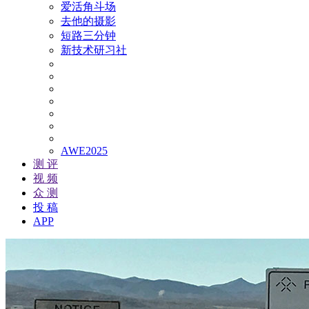
爱活角斗场
去他的摄影
短路三分钟
新技术研习社
AWE2025
测 评
视 频
众 测
投 稿
APP