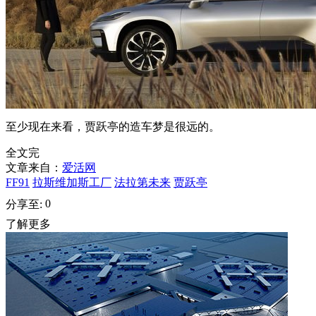
至少现在来看，贾跃亭的造车梦是很远的。
全文完
文章来自：
爱活网
FF91
拉斯维加斯工厂
法拉第未来
贾跃亭
0
分享至:
了解更多