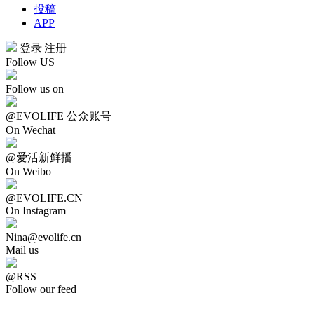
投稿
APP
登录
|
注册
Follow US
Follow us on
@EVOLIFE 公众账号
On Wechat
@爱活新鲜播
On Weibo
@EVOLIFE.CN
On Instagram
Nina@evolife.cn
Mail us
@RSS
Follow our feed