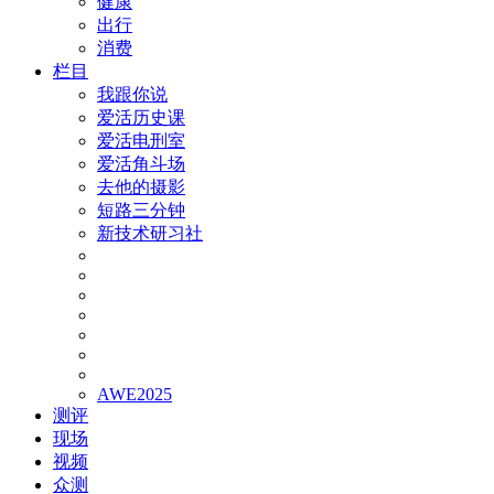
健康
出行
消费
栏目
我跟你说
爱活历史课
爱活电刑室
爱活角斗场
去他的摄影
短路三分钟
新技术研习社
AWE2025
测评
现场
视频
众测