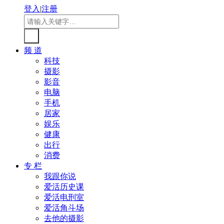
登入
|
注册
频 道
科技
摄影
影音
电脑
手机
居家
娱乐
健康
出行
消费
专 栏
我跟你说
爱活历史课
爱活电刑室
爱活角斗场
去他的摄影