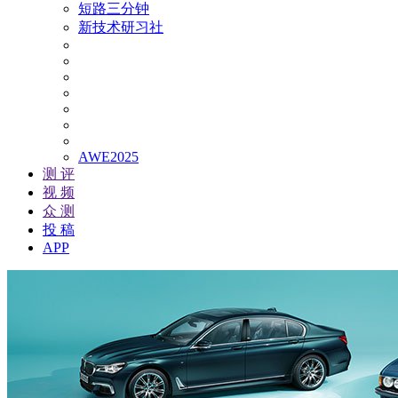
短路三分钟
新技术研习社
AWE2025
测 评
视 频
众 测
投 稿
APP