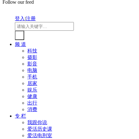
Follow our feed
登入
|
注册
频 道
科技
摄影
影音
电脑
手机
居家
娱乐
健康
出行
消费
专 栏
我跟你说
爱活历史课
爱活电刑室