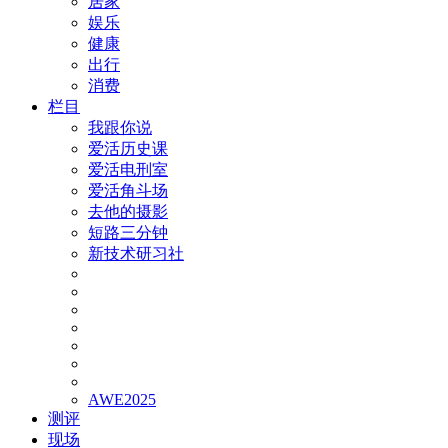
居家
娱乐
健康
出行
消费
栏目
我跟你说
爱活历史课
爱活电刑室
爱活角斗场
去他的摄影
短路三分钟
新技术研习社
AWE2025
测评
现场