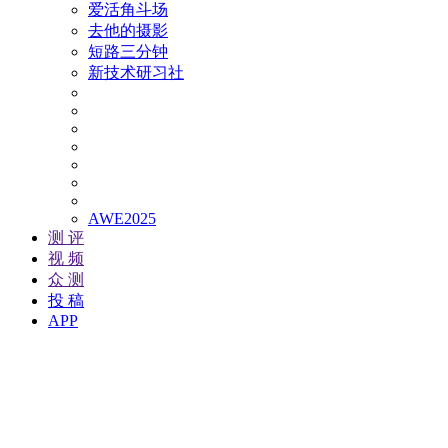
爱活角斗场
去他的摄影
短路三分钟
新技术研习社
AWE2025
测 评
视 频
众 测
投 稿
APP