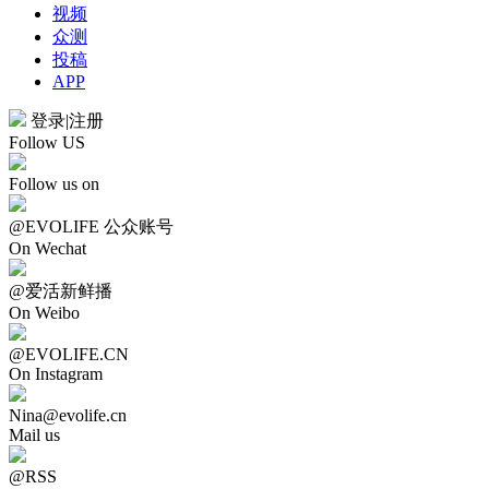
视频
众测
投稿
APP
登录
|
注册
Follow US
Follow us on
@EVOLIFE 公众账号
On Wechat
@爱活新鲜播
On Weibo
@EVOLIFE.CN
On Instagram
Nina@evolife.cn
Mail us
@RSS