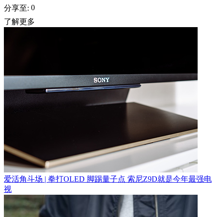
0
分享至:
了解更多
爱活角斗场 | 拳打OLED 脚踢量子点 索尼Z9D就是今年最强电
视