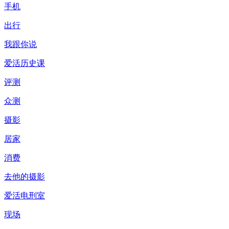
手机
出行
我跟你说
爱活历史课
评测
众测
摄影
居家
消费
去他的摄影
爱活电刑室
现场