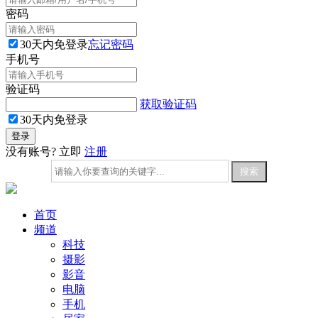
密码
30天内免登录
忘记密码
手机号
验证码
获取验证码
30天内免登录
没有账号? 立即
注册
首页
频道
科技
摄影
影音
电脑
手机