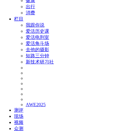
健康
出行
消费
栏目
我跟你说
爱活历史课
爱活电刑室
爱活角斗场
去他的摄影
短路三分钟
新技术研习社
AWE2025
测评
现场
视频
众测