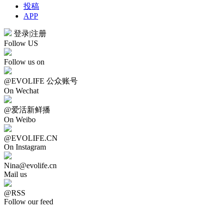
投稿
APP
登录
|
注册
Follow US
Follow us on
@EVOLIFE 公众账号
On Wechat
@爱活新鲜播
On Weibo
@EVOLIFE.CN
On Instagram
Nina@evolife.cn
Mail us
@RSS
Follow our feed