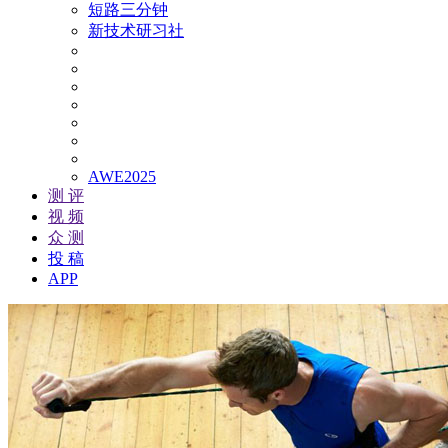
短路三分钟
新技术研习社
AWE2025
测 评
视 频
众 测
投 稿
APP