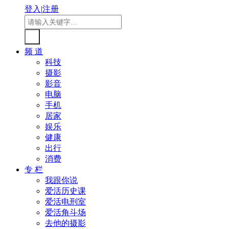
登入
|
注册
频 道
科技
摄影
影音
电脑
手机
居家
娱乐
健康
出行
消费
专 栏
我跟你说
爱活历史课
爱活电刑室
爱活角斗场
去他的摄影